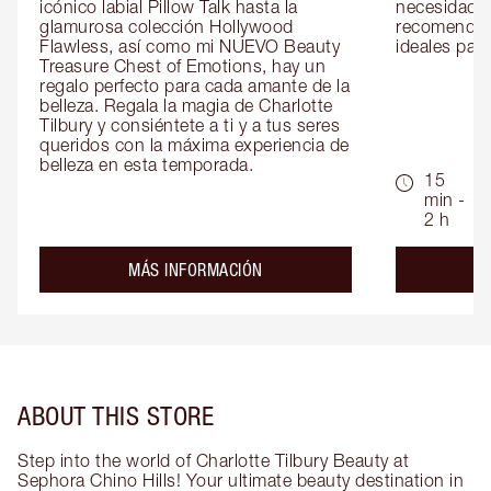
icónico labial Pillow Talk hasta la 
necesidades
glamurosa colección Hollywood 
recomendaci
Flawless, así como mi NUEVO Beauty 
ideales para 
Treasure Chest of Emotions, hay un 
regalo perfecto para cada amante de la 
belleza. Regala la magia de Charlotte 
Tilbury y consiéntete a ti y a tus seres 
queridos con la máxima experiencia de 
belleza en esta temporada.
15
min -
2 h
about the
MÁS INFORMACIÓN
ABOUT THIS STORE
Step into the world of Charlotte Tilbury Beauty at
Sephora Chino Hills! Your ultimate beauty destination in