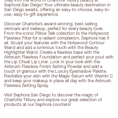
Step into the world of Charlotte Tilbury Beauty at
Sephora San Diego! Your ultimate beauty destination in
San Diego awaits, offering an easy-to-choose, easy-to-
use, easy-to-gift experience.
Discover Charlotte’s award-winning, best-selling
skincare and makeup, perfect for every beauty lover.
From the iconic Pillow Talk collection to the Hollywood
Flawless Filter for a radiant complexion, Sephora has it
all. Sculpt your features with the Hollywood Contour
Wand and add a luminous touch with the Beauty
Highlighter Wand. Create a flawless base with the
Airbrush Flawless Foundation and perfect your pout with
the Lip Cheat Lip Liner. Lock in your look with the
Airbrush Flawless Finish Setting Powder and add a
touch of glamour with the Luxury Eyeshadow Palette.
Revitalize your skin with the Magic Serum with Vitamin C
and keep your makeup in place all day with the Airbrush
Flawless Setting Spray.
Visit Sephora San Diego to discover the magic of
Charlotte Tilbury and explore our great selection of
products at our Sephora counters!