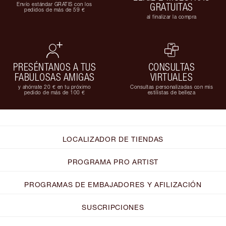
Envío estándar GRATIS con los
GRATUITAS
pedidos de más de 59 €
al finalizar la compra
PRESÉNTANOS A TUS
CONSULTAS
FABULOSAS AMIGAS
VIRTUALES
y ahórrate 20 € en tu próximo
Consultas personalizadas con mis
pedido de más de 100 €
estilistas de belleza
LOCALIZADOR DE TIENDAS
PROGRAMA PRO ARTIST
PROGRAMAS DE EMBAJADORES Y AFILIZACIÓN
SUSCRIPCIONES