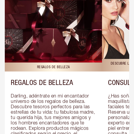
DESCUBRE LAS 
REGALOS DE BELLEZA
REGALOS DE BELLEZA
CONSULT
Darling, adéntrate en mi encantador 
¿Has soñado
universo de los regalos de belleza. 
maquillista 
Descubre tesoros perfectos para las 
faciales te 
estrellas de tu vida: tu fabulosa madre, 
Reserva una
tu querida hija, tus mejores amigos y 
personaliza
los hombres encantadores que te 
experto en m
rodean. Explora productos mágicos 
piel entrena
clasificados según el precio, el 
consulta, de