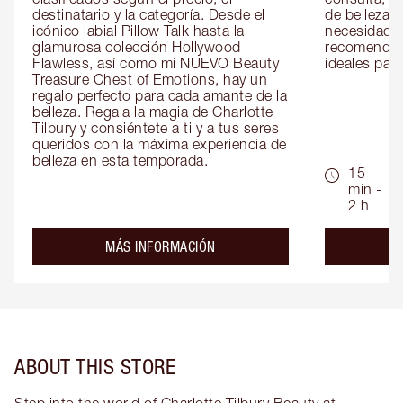
destinatario y la categoría. Desde el 
de belleza 
icónico labial Pillow Talk hasta la 
necesidades
glamurosa colección Hollywood 
recomendaci
Flawless, así como mi NUEVO Beauty 
ideales para 
Treasure Chest of Emotions, hay un 
regalo perfecto para cada amante de la 
belleza. Regala la magia de Charlotte 
Tilbury y consiéntete a ti y a tus seres 
queridos con la máxima experiencia de 
belleza en esta temporada.
15
min -
2 h
about the
MÁS INFORMACIÓN
ABOUT THIS STORE