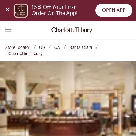
15% Off Your First 
OPEN APP
Order On The App!
/
/
/
/
Store locator
US
CA
Santa Clara
Charlotte Tilbury