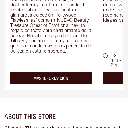
destinatario y la categoría. Desde el 
de belleza 
icónico labial Pillow Talk hasta la 
necesidades
glamurosa colección Hollywood 
recomendaci
Flawless, así como mi NUEVO Beauty 
ideales para 
Treasure Chest of Emotions, hay un 
regalo perfecto para cada amante de la 
belleza. Regala la magia de Charlotte 
Tilbury y consiéntete a ti y a tus seres 
queridos con la máxima experiencia de 
belleza en esta temporada.
15
min -
2 h
about the
MÁS INFORMACIÓN
ABOUT THIS STORE