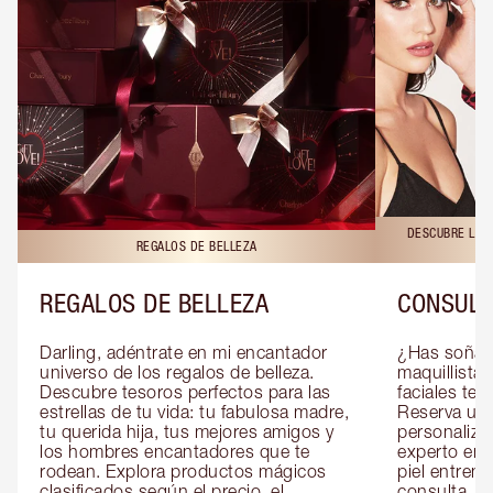
DESCUBRE LAS 
REGALOS DE BELLEZA
REGALOS DE BELLEZA
CONSULT
Darling, adéntrate en mi encantador 
¿Has soñado
universo de los regalos de belleza. 
maquillista 
Descubre tesoros perfectos para las 
faciales te 
estrellas de tu vida: tu fabulosa madre, 
Reserva una
tu querida hija, tus mejores amigos y 
personaliza
los hombres encantadores que te 
experto en m
rodean. Explora productos mágicos 
piel entrena
clasificados según el precio, el 
consulta, de