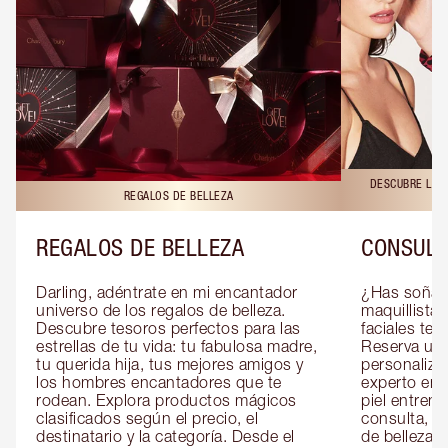
DESCUBRE LAS 
REGALOS DE BELLEZA
REGALOS DE BELLEZA
CONSULT
Darling, adéntrate en mi encantador 
¿Has soñado
universo de los regalos de belleza. 
maquillista 
Descubre tesoros perfectos para las 
faciales te 
estrellas de tu vida: tu fabulosa madre, 
Reserva una
tu querida hija, tus mejores amigos y 
personaliza
los hombres encantadores que te 
experto en m
rodean. Explora productos mágicos 
piel entrena
clasificados según el precio, el 
consulta, de
destinatario y la categoría. Desde el 
de belleza 