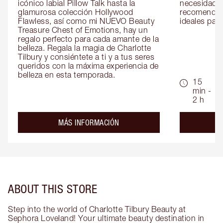
icónico labial Pillow Talk hasta la 
necesidades
glamurosa colección Hollywood 
recomendaci
Flawless, así como mi NUEVO Beauty 
ideales para 
Treasure Chest of Emotions, hay un 
regalo perfecto para cada amante de la 
belleza. Regala la magia de Charlotte 
Tilbury y consiéntete a ti y a tus seres 
queridos con la máxima experiencia de 
belleza en esta temporada.
15
min -
2 h
about the
MÁS INFORMACIÓN
ABOUT THIS STORE
Step into the world of Charlotte Tilbury Beauty at
Sephora Loveland! Your ultimate beauty destination in