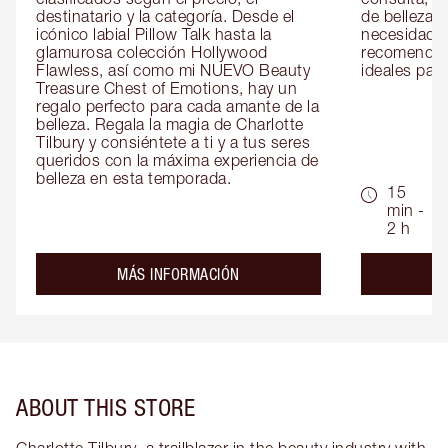
destinatario y la categoría. Desde el 
de belleza 
icónico labial Pillow Talk hasta la 
necesidades
glamurosa colección Hollywood 
recomendaci
Flawless, así como mi NUEVO Beauty 
ideales para 
Treasure Chest of Emotions, hay un 
regalo perfecto para cada amante de la 
belleza. Regala la magia de Charlotte 
Tilbury y consiéntete a ti y a tus seres 
queridos con la máxima experiencia de 
belleza en esta temporada.
15
min -
2 h
about the
MÁS INFORMACIÓN
ABOUT THIS STORE