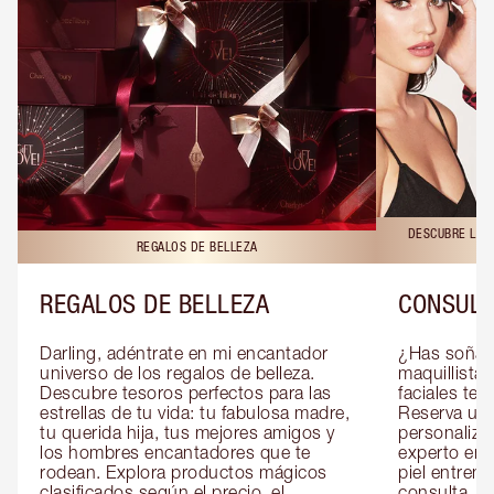
DESCUBRE LAS 
REGALOS DE BELLEZA
REGALOS DE BELLEZA
CONSULT
Darling, adéntrate en mi encantador 
¿Has soñado
universo de los regalos de belleza. 
maquillista 
Descubre tesoros perfectos para las 
faciales te 
estrellas de tu vida: tu fabulosa madre, 
Reserva una
tu querida hija, tus mejores amigos y 
personaliza
los hombres encantadores que te 
experto en m
rodean. Explora productos mágicos 
piel entrena
clasificados según el precio, el 
consulta, de