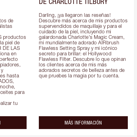
DE CHARLOTTE TILBURY
Darling, ¡ya llegaron las reseñas! 
os de 
Descubre más acerca de mis productos 
istas 
supervendidos de maquillaje y para el 
cuidado de la piel, incluyendo mi 
productos 
galardonada Charlotte's Magic Cream, 
a piel de 
mi mundialmente adorado AIRbrush 
R DE LAS 
Flawless Setting Spray y mi icónico 
ona en 
secreto para brillar: el Hollywood 
perfecto 
Flawless Filter. Descubre lo que opinan 
piadores, 
los clientes acerca de mis más 
y 
adorados secretos de belleza antes de 
es hasta 
que pruebes la magia por tu cuenta.
ADOS, 
noche, 
eites para 
alizar tu
about the
about the
N
MÁS INFORMACIÓN