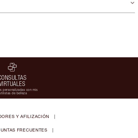
CONSULTAS
VIRTUALES
s personalizadas con mis
stilistas de belleza
ORES Y AFILIZACIÓN
|
UNTAS FRECUENTES
|