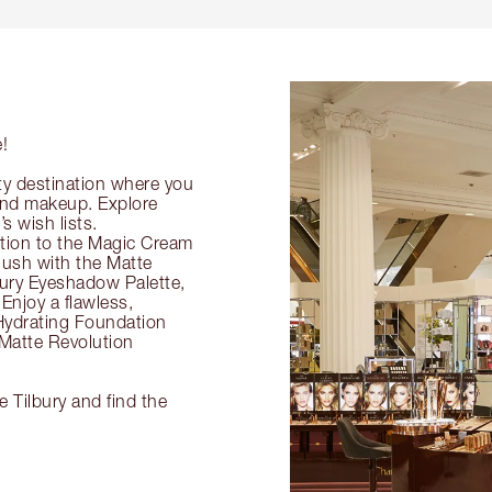
e!
ty destination where you
 and makeup. Explore
s wish lists.
ection to the Magic Cream
flush with the Matte
ury Eyeshadow Palette,
Enjoy a flawless,
Hydrating Foundation
 Matte Revolution
e Tilbury and find the