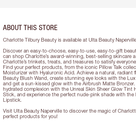
ABOUT THIS STORE
Charlotte Tilbury Beauty is available at Ulta Beauty Napervill
Discover an easy-to-choose, easy-to-use, easy-to-gift beau
can shop Charlotte’s award-winning, best-selling skincare
Charlotte’s trinkets, treats, and treasures to satisfy everyone’
Find your perfect products, from the iconic Pillow Talk coll
Moisturizer with Hyaluronic Acid. Achieve a natural, radiant 
Beauty Blush Wand, create stunning eye looks with the Lux
and get a sun-kissed glow with the Airbrush Matte Bronzer. 
hydrated complexion with the Unreal Skin Sheer Glow Tint 
Stick, and experience the perfect nude-pink shade with the
Lipstick.
Visit Ulta Beauty Naperville to discover the magic of Charlott
perfect products for you!