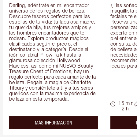
Darling, adéntrate en mi encantador 
¿Has soñado
universo de los regalos de belleza. 
maquillista 
Descubre tesoros perfectos para las 
faciales te 
estrellas de tu vida: tu fabulosa madre, 
Reserva una
tu querida hija, tus mejores amigos y 
personaliza
los hombres encantadores que te 
experto en m
rodean. Explora productos mágicos 
piel entrena
clasificados según el precio, el 
consulta, de
destinatario y la categoría. Desde el 
de belleza 
icónico labial Pillow Talk hasta la 
necesidades
glamurosa colección Hollywood 
recomendaci
Flawless, así como mi NUEVO Beauty 
ideales para 
Treasure Chest of Emotions, hay un 
regalo perfecto para cada amante de la 
belleza. Regala la magia de Charlotte 
Tilbury y consiéntete a ti y a tus seres 
queridos con la máxima experiencia de 
belleza en esta temporada.
15 min
- 2 h
about the
MÁS INFORMACIÓN