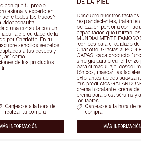
DE LA PIEL
 con que tu propio 
profesional y experto en 
Descubre nuestros faciales 
enseñe todos los trucos? 
resplandecientes, tratamient
 videoconsulta 
belleza en persona con facial
da o una consulta con un 
capacitados que utilizan los 
aquillaje o cuidado de la 
MUNDIALMENTE FAMOSOS 
do por Charlotte. En tu 
icónicos para el cuidado de l
scubre sencillos secretos 
Charlotte. Gracias al PODE
adaptados a tus deseos y 
CAPAS, cada producto funci
, así como 
sinergia para crear el lienzo 
ones de los productos 
para el maquillaje: desde lim
ti.
tónicos, mascarillas faciales 
exfoliantes ácidos suavizant
mis productos GALARDON
crema hidratante, crema de 
crema para ojos, sérums y ac
los labios.
Canjeable a la hora de
Canjeable a la hora de re
realizar tu compra
compra
about the
MÁS INFORMACIÓN
MÁS INFORMACIÓ