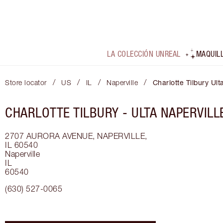
LA COLECCIÓN UNREAL
MAQUIL
/
/
/
/
Store locator
US
IL
Naperville
Charlotte Tilbury Ult
CHARLOTTE TILBURY -
ULTA NAPERVILL
2707 AURORA AVENUE, NAPERVILLE,
IL 60540
Naperville
IL
60540
(630) 527-0065