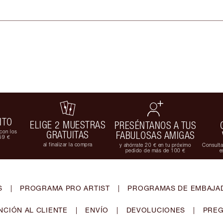
ITO
ELIGE 2 MUESTRAS
PRESÉNTANOS A TUS
con los
GRATUITAS
FABULOSAS AMIGAS
59 €
al finalizar la compra
y ahórrate 20 € en tu próximo
Consulta
pedido de más de 100 €
e
S
|
PROGRAMA PRO ARTIST
|
PROGRAMAS DE EMBAJAD
NCIÓN AL CLIENTE
|
ENVÍO
|
DEVOLUCIONES
|
PREG