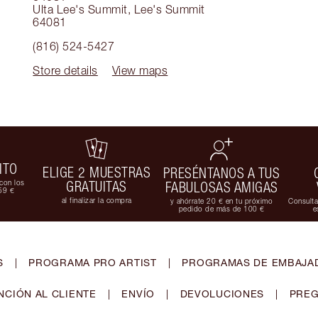
Ulta Lee's Summit
,
Lee's Summit
64081
(816) 524-5427
Store details
View maps
ITO
ELIGE 2 MUESTRAS
PRESÉNTANOS A TUS
con los
GRATUITAS
FABULOSAS AMIGAS
59 €
al finalizar la compra
y ahórrate 20 € en tu próximo
Consulta
pedido de más de 100 €
e
S
|
PROGRAMA PRO ARTIST
|
PROGRAMAS DE EMBAJAD
NCIÓN AL CLIENTE
|
ENVÍO
|
DEVOLUCIONES
|
PREG