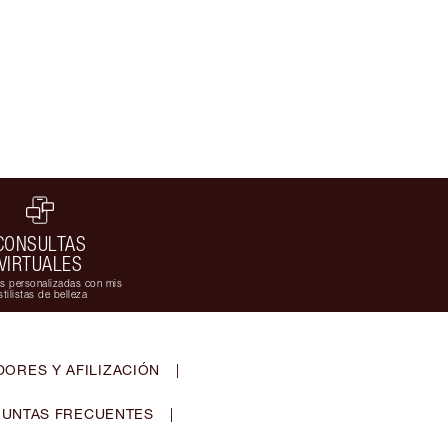
CONSULTAS
VIRTUALES
s personalizadas con mis
stilistas de belleza
ORES Y AFILIZACIÓN
|
UNTAS FRECUENTES
|