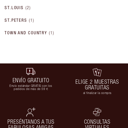
ST.LOUIS
(
2
)
ST.PETERS
(
1
)
TOWN AND COUNTRY
(
1
)
ENVÍO GRATUITO
ELIGE 2 MUESTRAS
Envío estándar GRATIS con los
GRATUITAS
pedidos de más de 59 €
al finalizar la compra
PRESÉNTANOS A TUS
CONSULTAS
FABULOSAS AMIGAS
VIRTUALES