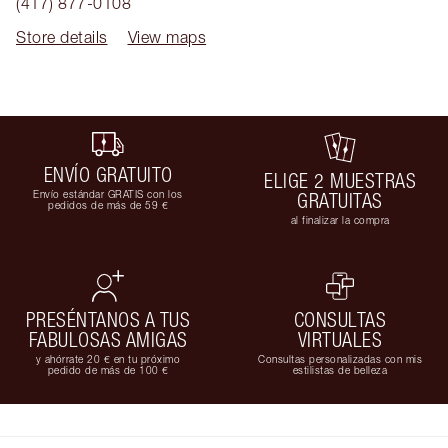
(417) 877-0108
Store details
View maps
ENVÍO GRATUITO
ELIGE 2 MUESTRAS
Envío estándar GRATIS con los
GRATUITAS
pedidos de más de 59 €
al finalizar la compra
PRESÉNTANOS A TUS
CONSULTAS
FABULOSAS AMIGAS
VIRTUALES
y ahórrate 20 € en tu próximo
Consultas personalizadas con mis
pedido de más de 100 €
estilistas de belleza