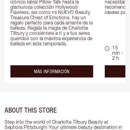
icónico labial Pillow Talk hasta la 
necesidades
glamurosa colección Hollywood 
recomendaci
Flawless, así como mi NUEVO Beauty 
ideales para 
Treasure Chest of Emotions, hay un 
regalo perfecto para cada amante de la 
belleza. Regala la magia de Charlotte 
Tilbury y consiéntete a ti y a tus seres 
queridos con la máxima experiencia de 
belleza en esta temporada.
15
min -
2 h
about the
MÁS INFORMACIÓN
ABOUT THIS STORE
Step into the world of Charlotte Tilbury Beauty at
Sephora Pittsburgh! Your ultimate beauty destination in