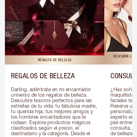
DESCUBRE LAS 
REGALOS DE BELLEZA
REGALOS DE BELLEZA
CONSULT
Darling, adéntrate en mi encantador 
¿Has soñado
universo de los regalos de belleza. 
maquillista 
Descubre tesoros perfectos para las 
faciales te 
estrellas de tu vida: tu fabulosa madre, 
Reserva una
tu querida hija, tus mejores amigos y 
personaliza
los hombres encantadores que te 
experto en m
rodean. Explora productos mágicos 
piel entrena
clasificados según el precio, el 
consulta, de
destinatario y la categoría. Desde el 
de belleza 