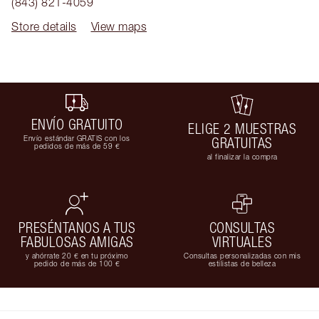
(843) 821-4059
Store details
View maps
ENVÍO GRATUITO
ELIGE 2 MUESTRAS
Envío estándar GRATIS con los
GRATUITAS
pedidos de más de 59 €
al finalizar la compra
PRESÉNTANOS A TUS
CONSULTAS
FABULOSAS AMIGAS
VIRTUALES
y ahórrate 20 € en tu próximo
Consultas personalizadas con mis
pedido de más de 100 €
estilistas de belleza