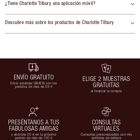
¿Tiene Charlotte Tilbury una aplicación móvil?
Descubre más sobre los productos de Charlotte Tilbury
ENVÍO GRATUITO
ELIGE 2 MUESTRAS
Envío estándar GRATIS con los
GRATUITAS
pedidos de más de 59 €
al finalizar la compra
PRESÉNTANOS A TUS
CONSULTAS
FABULOSAS AMIGAS
VIRTUALES
y ahórrate 20 € en tu próximo
Consultas personalizadas con mis
pedido de más de 100 €
estilistas de belleza