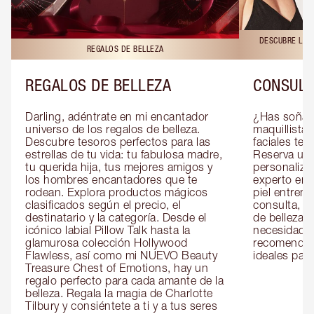
DESCUBRE LAS 
REGALOS DE BELLEZA
REGALOS DE BELLEZA
CONSULT
Darling, adéntrate en mi encantador 
¿Has soñado
universo de los regalos de belleza. 
maquillista 
Descubre tesoros perfectos para las 
faciales te 
estrellas de tu vida: tu fabulosa madre, 
Reserva una
tu querida hija, tus mejores amigos y 
personaliza
los hombres encantadores que te 
experto en m
rodean. Explora productos mágicos 
piel entrena
clasificados según el precio, el 
consulta, de
destinatario y la categoría. Desde el 
de belleza 
icónico labial Pillow Talk hasta la 
necesidades
glamurosa colección Hollywood 
recomendaci
Flawless, así como mi NUEVO Beauty 
ideales para 
Treasure Chest of Emotions, hay un 
regalo perfecto para cada amante de la 
belleza. Regala la magia de Charlotte 
Tilbury y consiéntete a ti y a tus seres 