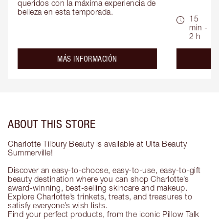
queridos con la máxima experiencia de 
belleza en esta temporada.
15
min -
2 h
about the
MÁS INFORMACIÓN
ABOUT THIS STORE
Charlotte Tilbury Beauty is available at Ulta Beauty
Summerville!
Discover an easy-to-choose, easy-to-use, easy-to-gift
beauty destination where you can shop Charlotte’s
award-winning, best-selling skincare and makeup.
Explore Charlotte’s trinkets, treats, and treasures to
satisfy everyone’s wish lists.
Find your perfect products, from the iconic Pillow Talk