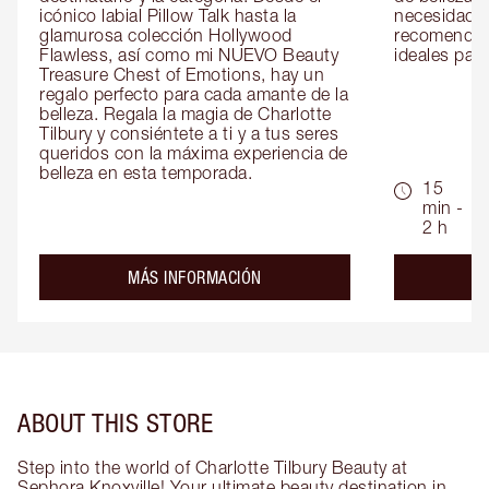
icónico labial Pillow Talk hasta la 
necesidades
glamurosa colección Hollywood 
recomendaci
Flawless, así como mi NUEVO Beauty 
ideales para 
Treasure Chest of Emotions, hay un 
regalo perfecto para cada amante de la 
belleza. Regala la magia de Charlotte 
Tilbury y consiéntete a ti y a tus seres 
queridos con la máxima experiencia de 
belleza en esta temporada.
15
min -
2 h
about the
MÁS INFORMACIÓN
ABOUT THIS STORE
Step into the world of Charlotte Tilbury Beauty at
Sephora Knoxville! Your ultimate beauty destination in