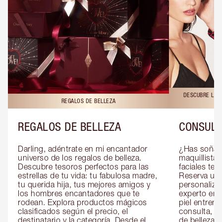
DESCUBRE LAS 
REGALOS DE BELLEZA
REGALOS DE BELLEZA
CONSULT
Darling, adéntrate en mi encantador 
¿Has soñado
universo de los regalos de belleza. 
maquillista 
Descubre tesoros perfectos para las 
faciales te 
estrellas de tu vida: tu fabulosa madre, 
Reserva una
tu querida hija, tus mejores amigos y 
personaliza
los hombres encantadores que te 
experto en m
rodean. Explora productos mágicos 
piel entrena
clasificados según el precio, el 
consulta, de
destinatario y la categoría. Desde el 
de belleza 