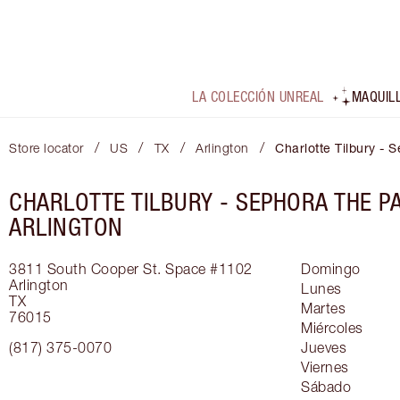
LA COLECCIÓN UNREAL
MAQUIL
/
/
/
/
Store locator
US
TX
Arlington
Charlotte Tilbury - 
CHARLOTTE TILBURY -
SEPHORA THE P
ARLINGTON
3811 South Cooper St.
Space #1102
Domingo
Arlington
Lunes
TX
Martes
76015
Miércoles
(817) 375-0070
Jueves
Viernes
Sábado