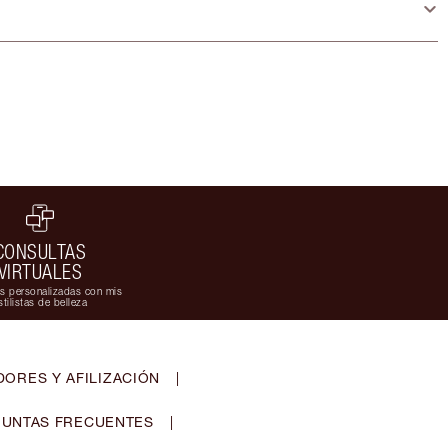
CONSULTAS
VIRTUALES
s personalizadas con mis
stilistas de belleza
ORES Y AFILIZACIÓN
|
UNTAS FRECUENTES
|