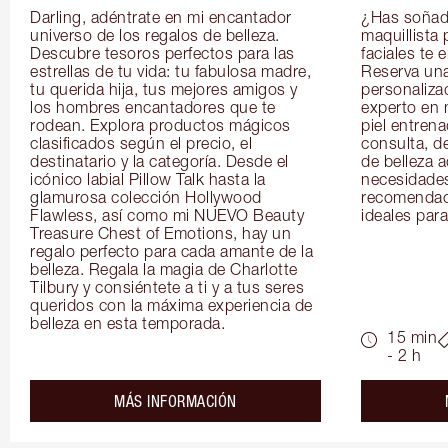
Darling, adéntrate en mi encantador 
¿Has soñado
universo de los regalos de belleza. 
maquillista 
Descubre tesoros perfectos para las 
faciales te 
estrellas de tu vida: tu fabulosa madre, 
Reserva una
tu querida hija, tus mejores amigos y 
personaliza
los hombres encantadores que te 
experto en m
rodean. Explora productos mágicos 
piel entrena
clasificados según el precio, el 
consulta, de
destinatario y la categoría. Desde el 
de belleza 
icónico labial Pillow Talk hasta la 
necesidades
glamurosa colección Hollywood 
recomendaci
Flawless, así como mi NUEVO Beauty 
ideales para 
Treasure Chest of Emotions, hay un 
regalo perfecto para cada amante de la 
belleza. Regala la magia de Charlotte 
Tilbury y consiéntete a ti y a tus seres 
queridos con la máxima experiencia de 
belleza en esta temporada.
15 min
- 2 h
about the
MÁS INFORMACIÓN