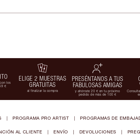
ITO
ELIGE 2 MUESTRAS
PRESÉNTANOS A TUS
con los
GRATUITAS
FABULOSAS AMIGAS
59 €
al finalizar la compra
y ahórrate 20 € en tu próximo
Consulta
pedido de más de 100 €
e
S
|
PROGRAMA PRO ARTIST
|
PROGRAMAS DE EMBAJAD
NCIÓN AL CLIENTE
|
ENVÍO
|
DEVOLUCIONES
|
PREG