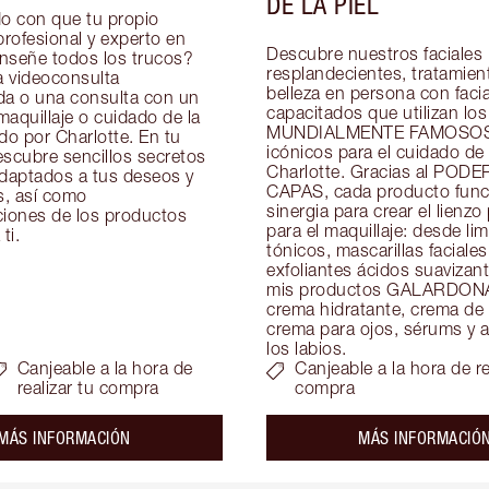
DE LA PIEL
 con que tu propio 
profesional y experto en 
Descubre nuestros faciales 
enseñe todos los trucos? 
resplandecientes, tratamient
 videoconsulta 
belleza en persona con facial
da o una consulta con un 
capacitados que utilizan los 
aquillaje o cuidado de la 
MUNDIALMENTE FAMOSOS 
do por Charlotte. En tu 
icónicos para el cuidado de l
scubre sencillos secretos 
Charlotte. Gracias al PODE
adaptados a tus deseos y 
CAPAS, cada producto funci
, así como 
sinergia para crear el lienzo 
ones de los productos 
para el maquillaje: desde lim
ti.
tónicos, mascarillas faciales 
exfoliantes ácidos suavizant
mis productos GALARDON
crema hidratante, crema de 
crema para ojos, sérums y ac
los labios.
Canjeable a la hora de
Canjeable a la hora de re
realizar tu compra
compra
about the
MÁS INFORMACIÓN
MÁS INFORMACIÓ