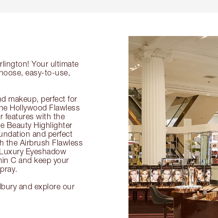
rlington! Your ultimate
choose, easy-to-use,
nd makeup, perfect for
 the Hollywood Flawless
ur features with the
 Beauty Highlighter
undation and perfect
th the Airbrush Flawless
e Luxury Eyeshadow
amin C and keep your
pray.
ilbury and explore our