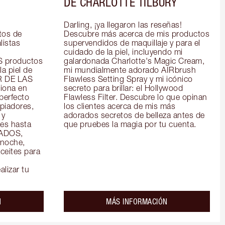
DE CHARLOTTE TILBURY
Darling, ¡ya llegaron las reseñas! 
os de 
Descubre más acerca de mis productos 
istas 
supervendidos de maquillaje y para el 
cuidado de la piel, incluyendo mi 
productos 
galardonada Charlotte's Magic Cream, 
a piel de 
mi mundialmente adorado AIRbrush 
R DE LAS 
Flawless Setting Spray y mi icónico 
ona en 
secreto para brillar: el Hollywood 
perfecto 
Flawless Filter. Descubre lo que opinan 
piadores, 
los clientes acerca de mis más 
y 
adorados secretos de belleza antes de 
es hasta 
que pruebes la magia por tu cuenta.
ADOS, 
noche, 
eites para 
alizar tu
about the
about the
N
MÁS INFORMACIÓN