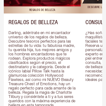
DESCUBRE LAS 
REGALOS DE BELLEZA
REGALOS DE BELLEZA
CONSULT
Darling, adéntrate en mi encantador 
¿Has soñado
universo de los regalos de belleza. 
maquillista 
Descubre tesoros perfectos para las 
faciales te 
estrellas de tu vida: tu fabulosa madre, 
Reserva una
tu querida hija, tus mejores amigos y 
personaliza
los hombres encantadores que te 
experto en m
rodean. Explora productos mágicos 
piel entrena
clasificados según el precio, el 
consulta, de
destinatario y la categoría. Desde el 
de belleza 
icónico labial Pillow Talk hasta la 
necesidades
glamurosa colección Hollywood 
recomendaci
Flawless, así como mi NUEVO Beauty 
ideales para 
Treasure Chest of Emotions, hay un 
regalo perfecto para cada amante de la 
belleza. Regala la magia de Charlotte 
Tilbury y consiéntete a ti y a tus seres 
queridos con la máxima experiencia de 
belleza en esta temporada.