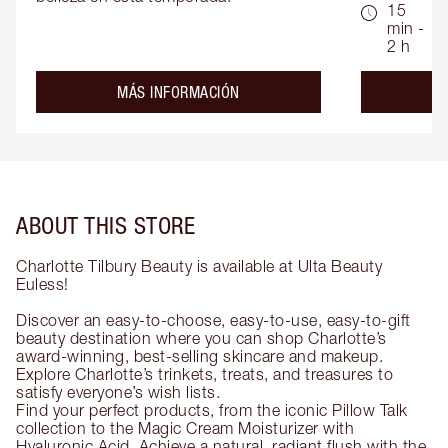
15
min -
2 h
about the
MÁS INFORMACIÓN
ABOUT THIS STORE
Charlotte Tilbury Beauty is available at Ulta Beauty
Euless!
Discover an easy-to-choose, easy-to-use, easy-to-gift
beauty destination where you can shop Charlotte’s
award-winning, best-selling skincare and makeup.
Explore Charlotte’s trinkets, treats, and treasures to
satisfy everyone’s wish lists.
Find your perfect products, from the iconic Pillow Talk
collection to the Magic Cream Moisturizer with
Hyaluronic Acid. Achieve a natural, radiant flush with the