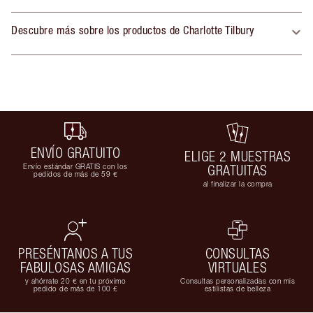
Descubre más sobre los productos de Charlotte Tilbury
ENVÍO GRATUITO
ELIGE 2 MUESTRAS
Envío estándar GRATIS con los
GRATUITAS
pedidos de más de 59 €
al finalizar la compra
PRESÉNTANOS A TUS
CONSULTAS
FABULOSAS AMIGAS
VIRTUALES
y ahórrate 20 € en tu próximo
Consultas personalizadas con mis
pedido de más de 100 €
estilistas de belleza