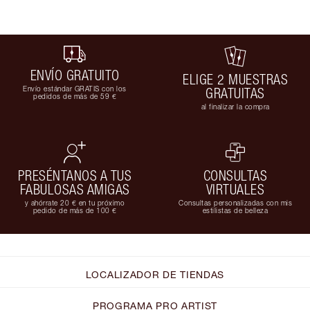
ENVÍO GRATUITO
ELIGE 2 MUESTRAS
Envío estándar GRATIS con los
GRATUITAS
pedidos de más de 59 €
al finalizar la compra
PRESÉNTANOS A TUS
CONSULTAS
FABULOSAS AMIGAS
VIRTUALES
y ahórrate 20 € en tu próximo
Consultas personalizadas con mis
pedido de más de 100 €
estilistas de belleza
LOCALIZADOR DE TIENDAS
PROGRAMA PRO ARTIST