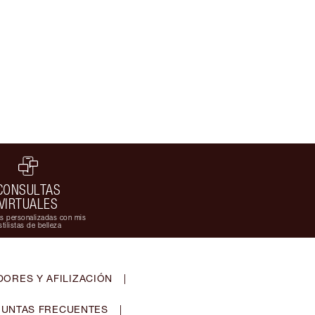
CONSULTAS
VIRTUALES
s personalizadas con mis
stilistas de belleza
ORES Y AFILIZACIÓN
|
UNTAS FRECUENTES
|