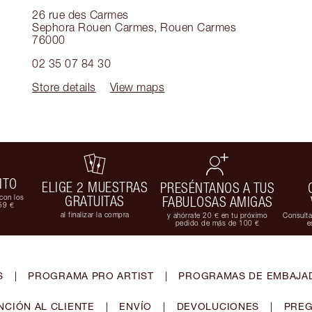
26 rue des Carmes
Sephora Rouen Carmes
,
Rouen Carmes
76000
02 35 07 84 30
Store details
View maps
ITO
ELIGE 2 MUESTRAS
PRESÉNTANOS A TUS
con los
GRATUITAS
FABULOSAS AMIGAS
59 €
al finalizar la compra
y ahórrate 20 € en tu próximo
Consulta
pedido de más de 100 €
e
S
|
PROGRAMA PRO ARTIST
|
PROGRAMAS DE EMBAJAD
NCIÓN AL CLIENTE
|
ENVÍO
|
DEVOLUCIONES
|
PREG