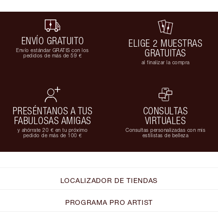
ENVÍO GRATUITO
ELIGE 2 MUESTRAS
Envío estándar GRATIS con los
GRATUITAS
pedidos de más de 59 €
al finalizar la compra
PRESÉNTANOS A TUS
CONSULTAS
FABULOSAS AMIGAS
VIRTUALES
y ahórrate 20 € en tu próximo
Consultas personalizadas con mis
pedido de más de 100 €
estilistas de belleza
LOCALIZADOR DE TIENDAS
PROGRAMA PRO ARTIST