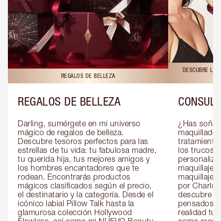
DESCUBRE LAS 
REGALOS DE BELLEZA
REGALOS DE BELLEZA
CONSULT
Darling, sumérgete en mi universo 
¿Has soñado
mágico de regalos de belleza. 
maquillador 
Descubre tesoros perfectos para las 
tratamientos
estrellas de tu vida: tu fabulosa madre, 
los trucos?
tu querida hija, tus mejores amigos y 
personaliza
los hombres encantadores que te 
maquillaje c
rodean. Encontrarás productos 
maquillaje o
mágicos clasificados según el precio, 
por Charlott
el destinatario y la categoría. Desde el 
descubre sec
icónico labial Pillow Talk hasta la 
pensados es
glamurosa colección Hollywood 
realidad tus