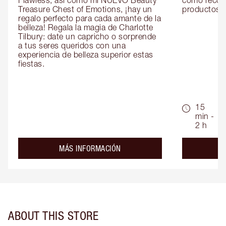
Flawless, así como mi NUEVO Beauty 
como recom
Treasure Chest of Emotions, ¡hay un 
productos id
regalo perfecto para cada amante de la 
belleza! Regala la magia de Charlotte 
Tilbury: date un capricho o sorprende 
a tus seres queridos con una 
experiencia de belleza superior estas 
fiestas.
15
min -
2 h
about the
MÁS INFORMACIÓN
ABOUT THIS STORE