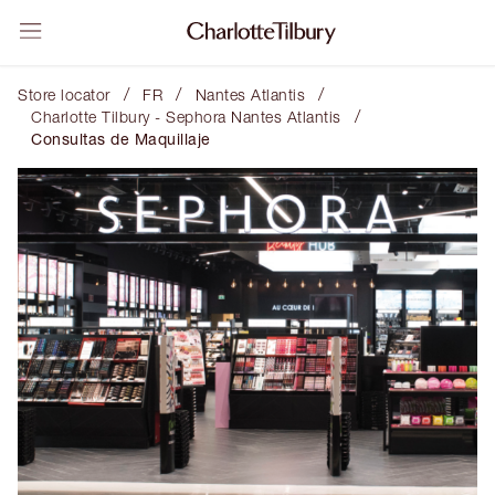
/
/
/
Store locator
FR
Nantes Atlantis
/
Charlotte Tilbury - Sephora Nantes Atlantis
Consultas de Maquillaje