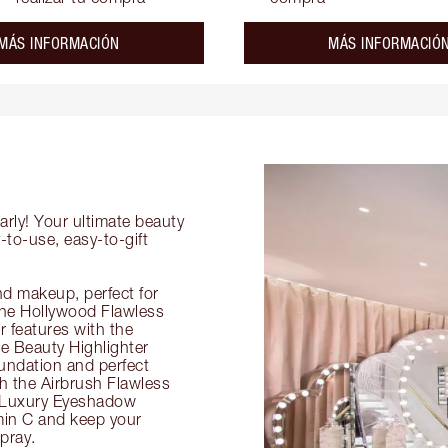
about the
MÁS INFORMACIÓN
MÁS INFORMACIÓ
arly! Your ultimate beauty
-to-use, easy-to-gift
nd makeup, perfect for
 the Hollywood Flawless
ur features with the
 Beauty Highlighter
undation and perfect
th the Airbrush Flawless
e Luxury Eyeshadow
amin C and keep your
pray.