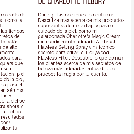
DE CHARLOTTE TILBURY
 cuidado de 
Darling, ¡las opiniones lo confirman! 
s, como la 
Descubre más acerca de mis productos 
e 
superventas de maquillaje y para el 
las tiendas 
cuidado de la piel, como mi 
cretos de 
galardonada Charlotte's Magic Cream, 
te están 
mi mundialmente adorado AIRbrush 
 de alto 
Flawless Setting Spray y mi icónico 
amente 
secreto para brillar: el Hollywood 
ados para 
Flawless Filter. Descubre lo que opinan 
quiera que 
los clientes acerca de mis secretos de 
a sea 
belleza más adorados antes de que 
ación, piel 
pruebes la magia por tu cuenta.
de la piel, 
os para el 
yen sérums, 
las y 
 la piel se 
ra ahora y 
la piel de 
 resultados 
icos!
alizar tu