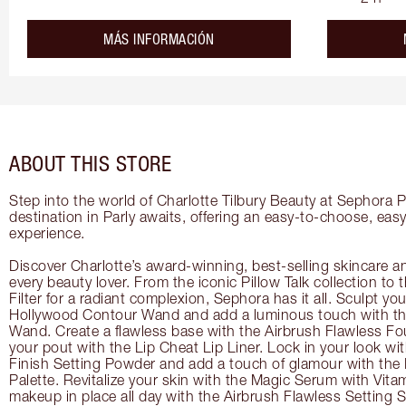
about the
MÁS INFORMACIÓN
ABOUT THIS STORE
Step into the world of Charlotte Tilbury Beauty at Sephora P
destination in Parly awaits, offering an easy-to-choose, easy
experience.
Discover Charlotte’s award-winning, best-selling skincare a
every beauty lover. From the iconic Pillow Talk collection to
Filter for a radiant complexion, Sephora has it all. Sculpt yo
Hollywood Contour Wand and add a luminous touch with the
Wand. Create a flawless base with the Airbrush Flawless Fo
your pout with the Lip Cheat Lip Liner. Lock in your look wi
Finish Setting Powder and add a touch of glamour with th
Palette. Revitalize your skin with the Magic Serum with Vit
makeup in place all day with the Airbrush Flawless Setting S