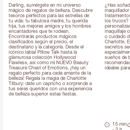
Darling, sumérgete en mi universo 
¿Has soñado
mágico de regalos de belleza. Descubre 
maquillador 
tesoros perfectos para las estrellas de 
tratamientos
tu vida: tu fabulosa madre, tu querida 
los trucos?
hija, tus mejores amigos y los hombres 
personaliza
encantadores que te rodean. 
maquillaje c
Encontrarás productos mágicos 
o cuidado de
clasificados según el precio, el 
Charlotte. E
destinatario y la categoría. Desde el 
secretos se
icónico labial Pillow Talk hasta la 
especialment
glamurosa colección Hollywood 
sueños de b
Flawless, así como mi NUEVO Beauty 
recomendaci
Treasure Chest of Emotions, ¡hay un 
ideales para 
regalo perfecto para cada amante de la 
belleza! Regala la magia de Charlotte 
Tilbury: date un capricho o sorprende a 
tus seres queridos con una experiencia 
de belleza superior estas fiestas.
15 min
- 2 h