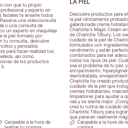
LA PIEL
 con que tu propio 
profesional y experto en 
Descubre productos para el
 faciales te enseñe todos 
la piel clínicamente probado
 Reserva una videoconsulta 
galardonada crema hidratant
da o una consulta de 
Charlotte's Magic Cream en 
on un experto en maquillaje 
de Charlotte Tilbury. Los se
 la piel formado por 
cuidado de la piel de Charlot
n tu consulta, descubre 
formulados con ingredientes
ncillos y pensados 
rendimiento y están perfect
e para hacer realidad tus 
combinados para ser adecu
elleza, así como 
todos los tipos de piel. Cual
ones de los productos 
sea el problema de tu piel, y
ti.
enrojecimiento, hiperpigment
deshidratada, envejecimiento 
Charlotte ha creado product
cuidado de la piel que inclu
cremas hidratantes, mascaril
limpiadores para ayudar a que
vea y se sienta mejor. ¡Comp
crea tu rutina de cuidado de 
Charlotte Tilbury para lograr
que parecen realmente mág
Canjeable a la hora de
Canjeable a la hora de re
realizar tu compra
compra