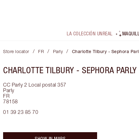
LA COLECCIÓN UNREAL
MAQUIL
/
/
/
Store locator
FR
Parly
Charlotte Tilbury - Sephora Par
CHARLOTTE TILBURY -
SEPHORA PARLY
CC Parly 2 Local postal 357
Parly
FR
78158
01 39 23 85 70
SHOW IN MAPS