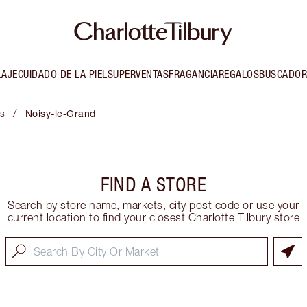
LAJE
CUIDADO DE LA PIEL
SUPERVENTAS
FRAGANCIA
REGALOS
BUSCADOR
/
is
Noisy-le-Grand
FIND A STORE
Search by store name, markets, city post code or use your
current location to find your closest Charlotte Tilbury store