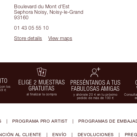
Boulevard du Mont d'Est
Sephora Noisy
,
Noisy-le-Grand
93160
01 43 05 55 10
Store details
View maps
ITO
ELIGE 2 MUESTRAS
PRESÉNTANOS A TUS
con los
GRATUITAS
FABULOSAS AMIGAS
59 €
al finalizar la compra
y ahórrate 20 € en tu próximo
Consulta
pedido de más de 100 €
e
S
|
PROGRAMA PRO ARTIST
|
PROGRAMAS DE EMBAJAD
NCIÓN AL CLIENTE
|
ENVÍO
|
DEVOLUCIONES
|
PREG