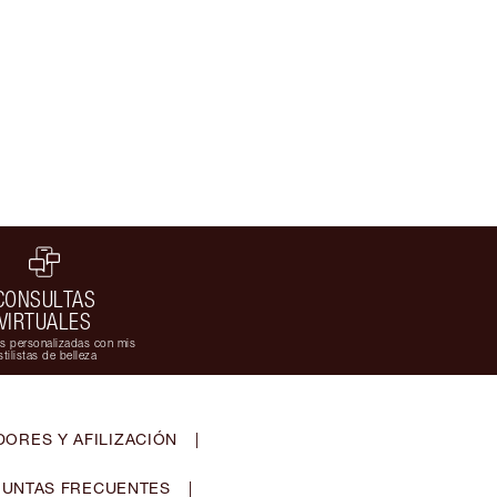
CONSULTAS
VIRTUALES
s personalizadas con mis
stilistas de belleza
ORES Y AFILIZACIÓN
|
UNTAS FRECUENTES
|