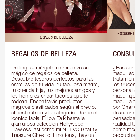
DESCUBRE LAS 
REGALOS DE BELLEZA
REGALOS DE BELLEZA
CONSULT
Darling, sumérgete en mi universo 
¿Has soñado
mágico de regalos de belleza. 
maquillador 
Descubre tesoros perfectos para las 
tratamientos
estrellas de tu vida: tu fabulosa madre, 
los trucos?
tu querida hija, tus mejores amigos y 
personaliza
los hombres encantadores que te 
maquillaje c
rodean. Encontrarás productos 
maquillaje o
mágicos clasificados según el precio, 
por Charlott
el destinatario y la categoría. Desde el 
descubre sec
icónico labial Pillow Talk hasta la 
pensados es
glamurosa colección Hollywood 
realidad tus
Flawless, así como mi NUEVO Beauty 
como recom
Treasure Chest of Emotions, ¡hay un 
productos id