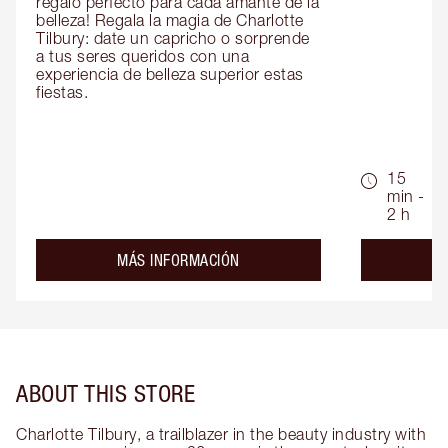
regalo perfecto para cada amante de la 
belleza! Regala la magia de Charlotte 
Tilbury: date un capricho o sorprende 
a tus seres queridos con una 
experiencia de belleza superior estas 
fiestas.
15
min -
2 h
about the
MÁS INFORMACIÓN
ABOUT THIS STORE
Charlotte Tilbury, a trailblazer in the beauty industry with