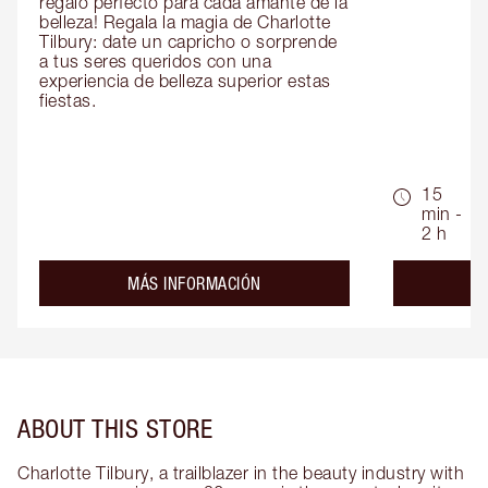
regalo perfecto para cada amante de la 
belleza! Regala la magia de Charlotte 
Tilbury: date un capricho o sorprende 
a tus seres queridos con una 
experiencia de belleza superior estas 
fiestas.
15
min -
2 h
about the
MÁS INFORMACIÓN
ABOUT THIS STORE
Charlotte Tilbury, a trailblazer in the beauty industry with