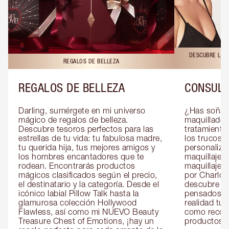
DESCUBRE LAS 
REGALOS DE BELLEZA
REGALOS DE BELLEZA
CONSULT
Darling, sumérgete en mi universo 
¿Has soñado
mágico de regalos de belleza. 
maquillador 
Descubre tesoros perfectos para las 
tratamientos
estrellas de tu vida: tu fabulosa madre, 
los trucos?
tu querida hija, tus mejores amigos y 
personaliza
los hombres encantadores que te 
maquillaje c
rodean. Encontrarás productos 
maquillaje o
mágicos clasificados según el precio, 
por Charlott
el destinatario y la categoría. Desde el 
descubre sec
icónico labial Pillow Talk hasta la 
pensados es
glamurosa colección Hollywood 
realidad tus
Flawless, así como mi NUEVO Beauty 
como recom
Treasure Chest of Emotions, ¡hay un 
productos id