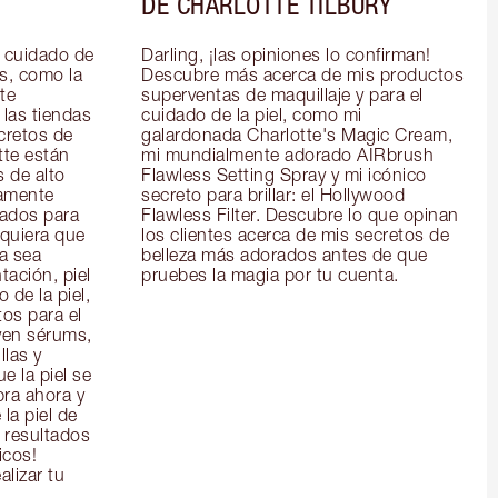
DE CHARLOTTE TILBURY
 cuidado de 
Darling, ¡las opiniones lo confirman! 
s, como la 
Descubre más acerca de mis productos 
e 
superventas de maquillaje y para el 
las tiendas 
cuidado de la piel, como mi 
cretos de 
galardonada Charlotte's Magic Cream, 
te están 
mi mundialmente adorado AIRbrush 
 de alto 
Flawless Setting Spray y mi icónico 
amente 
secreto para brillar: el Hollywood 
ados para 
Flawless Filter. Descubre lo que opinan 
quiera que 
los clientes acerca de mis secretos de 
a sea 
belleza más adorados antes de que 
ación, piel 
pruebes la magia por tu cuenta.
de la piel, 
os para el 
yen sérums, 
las y 
 la piel se 
ra ahora y 
la piel de 
 resultados 
icos!
alizar tu