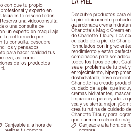
LA PIEL
 con que tu propio 
profesional y experto en 
Descubre productos para el
 faciales te enseñe todos 
la piel clínicamente probado
 Reserva una videoconsulta 
galardonada crema hidratant
da o una consulta de 
Charlotte's Magic Cream en 
on un experto en maquillaje 
de Charlotte Tilbury. Los se
 la piel formado por 
cuidado de la piel de Charlot
n tu consulta, descubre 
formulados con ingredientes
ncillos y pensados 
rendimiento y están perfect
e para hacer realidad tus 
combinados para ser adecu
elleza, así como 
todos los tipos de piel. Cual
ones de los productos 
sea el problema de tu piel, y
ti.
enrojecimiento, hiperpigment
deshidratada, envejecimiento 
Charlotte ha creado product
cuidado de la piel que inclu
cremas hidratantes, mascaril
limpiadores para ayudar a que
vea y se sienta mejor. ¡Comp
crea tu rutina de cuidado de 
Charlotte Tilbury para lograr
que parecen realmente mág
Canjeable a la hora de
Canjeable a la hora de re
realizar tu compra
compra