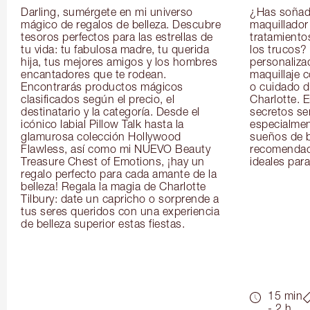
Darling, sumérgete en mi universo 
¿Has soñado
mágico de regalos de belleza. Descubre 
maquillador 
tesoros perfectos para las estrellas de 
tratamientos
tu vida: tu fabulosa madre, tu querida 
los trucos?
hija, tus mejores amigos y los hombres 
personaliza
encantadores que te rodean. 
maquillaje c
Encontrarás productos mágicos 
o cuidado de
clasificados según el precio, el 
Charlotte. E
destinatario y la categoría. Desde el 
secretos se
icónico labial Pillow Talk hasta la 
especialment
glamurosa colección Hollywood 
sueños de b
Flawless, así como mi NUEVO Beauty 
recomendaci
Treasure Chest of Emotions, ¡hay un 
ideales para 
regalo perfecto para cada amante de la 
belleza! Regala la magia de Charlotte 
Tilbury: date un capricho o sorprende a 
tus seres queridos con una experiencia 
de belleza superior estas fiestas.
15 min
- 2 h