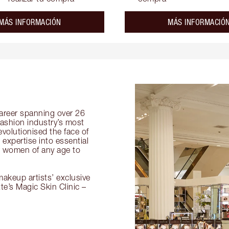
about the
MÁS INFORMACIÓN
MÁS INFORMACIÓ
 career spanning over 26
fashion industry’s most
volutionised the face of
expertise into essential
or women of any age to
akeup artists’ exclusive
tte’s Magic Skin Clinic –
.