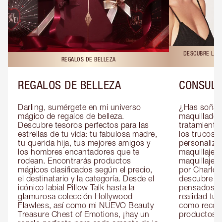
DESCUBRE LAS 
REGALOS DE BELLEZA
REGALOS DE BELLEZA
CONSULT
Darling, sumérgete en mi universo 
¿Has soñado
mágico de regalos de belleza. 
maquillador 
Descubre tesoros perfectos para las 
tratamientos
estrellas de tu vida: tu fabulosa madre, 
los trucos?
tu querida hija, tus mejores amigos y 
personaliza
los hombres encantadores que te 
maquillaje c
rodean. Encontrarás productos 
maquillaje o
mágicos clasificados según el precio, 
por Charlott
el destinatario y la categoría. Desde el 
descubre sec
icónico labial Pillow Talk hasta la 
pensados es
glamurosa colección Hollywood 
realidad tus
Flawless, así como mi NUEVO Beauty 
como recom
Treasure Chest of Emotions, ¡hay un 
productos id