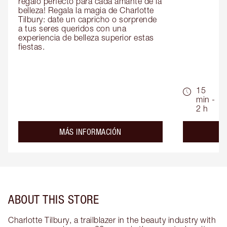
regalo perfecto para cada amante de la 
belleza! Regala la magia de Charlotte 
Tilbury: date un capricho o sorprende 
a tus seres queridos con una 
experiencia de belleza superior estas 
fiestas.
15
min -
2 h
about the
MÁS INFORMACIÓN
ABOUT THIS STORE
Charlotte Tilbury, a trailblazer in the beauty industry with