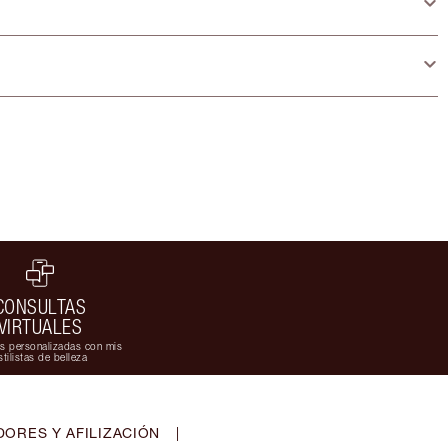
CONSULTAS
VIRTUALES
s personalizadas con mis
stilistas de belleza
ORES Y AFILIZACIÓN
|