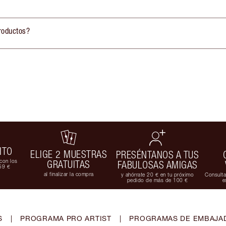
productos?
ITO
ELIGE 2 MUESTRAS
PRESÉNTANOS A TUS
con los
GRATUITAS
FABULOSAS AMIGAS
59 €
al finalizar la compra
y ahórrate 20 € en tu próximo
Consulta
pedido de más de 100 €
e
S
|
PROGRAMA PRO ARTIST
|
PROGRAMAS DE EMBAJAD