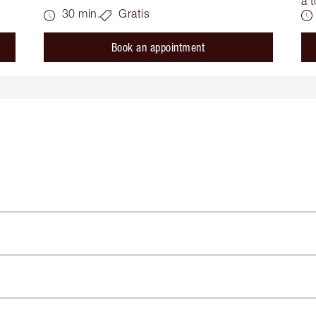
a t
30 min.
Gratis
Book an appointment