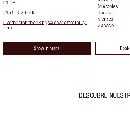
L1 3EU
Miércoles
0151 452 6565
Jueves
Viernes
Liverpoolonebookings@charlottetilbury.
Sábado
com
Show in maps
Book
DESCUBRE NUESTR