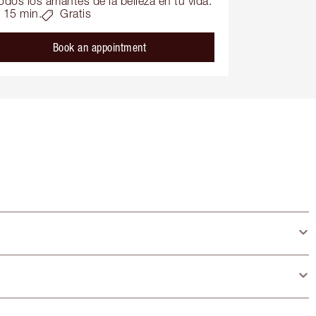
odos los amantes de la belleza en tu vida.
15 min.
Gratis
Book an appointment