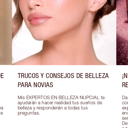
DE
TRUCOS Y CONSEJOS DE BELLEZA
¡
PARA NOVIAS
R
Mis EXPERTOS EN BELLEZA NUPCIAL te 
Dar
ayudarán a hacer realidad tus sueños de 
co
a 
belleza y responderán a todas tus 
exp
e 
preguntas.
en
se
De