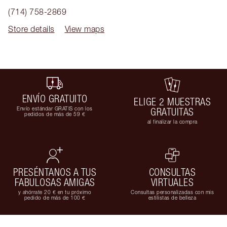
(714) 758-2869
Store details
View maps
ENVÍO GRATUITO
ELIGE 2 MUESTRAS
Envío estándar GRATIS con los
GRATUITAS
pedidos de más de 59 €
al finalizar la compra
PRESÉNTANOS A TUS
CONSULTAS
FABULOSAS AMIGAS
VIRTUALES
y ahórrate 20 € en tu próximo
Consultas personalizadas con mis
pedido de más de 100 €
estilistas de belleza