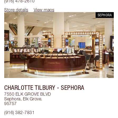
(916) 478-2610
Store details
View maps
SEPHORA
CHARLOTTE TILBURY
- SEPHORA
7550 ELK GROVE BLVD
Sephora
,
Elk Grove.
95757
(916) 382-7831