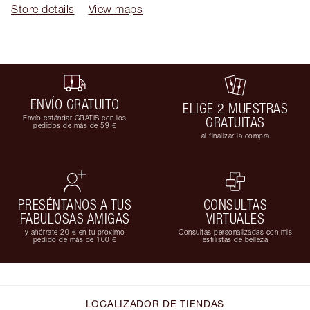
Store details
View maps
ENVÍO GRATUITO
ELIGE 2 MUESTRAS
Envío estándar GRATIS con los
GRATUITAS
pedidos de más de 59 €
al finalizar la compra
PRESÉNTANOS A TUS
CONSULTAS
FABULOSAS AMIGAS
VIRTUALES
y ahórrate 20 € en tu próximo
Consultas personalizadas con mis
pedido de más de 100 €
estilistas de belleza
LOCALIZADOR DE TIENDAS