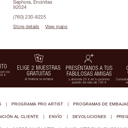
Sephora
,
Encinitas
92024
(760) 230-8225
Store details
View maps
ITO
ELIGE 2 MUESTRAS
PRESÉNTANOS A TUS
con los
GRATUITAS
FABULOSAS AMIGAS
59 €
al finalizar la compra
y ahórrate 20 € en tu próximo
Consulta
pedido de más de 100 €
e
S
|
PROGRAMA PRO ARTIST
|
PROGRAMAS DE EMBAJAD
NCIÓN AL CLIENTE
|
ENVÍO
|
DEVOLUCIONES
|
PREG