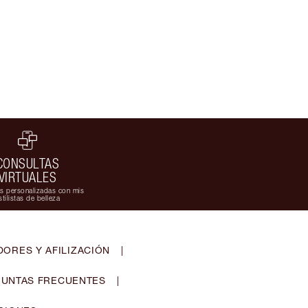
CONSULTAS
VIRTUALES
s personalizadas con mis
stilistas de belleza
ORES Y AFILIZACIÓN
|
UNTAS FRECUENTES
|