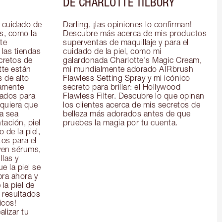
DE CHARLOTTE TILBURY
 cuidado de 
Darling, ¡las opiniones lo confirman! 
s, como la 
Descubre más acerca de mis productos 
e 
superventas de maquillaje y para el 
las tiendas 
cuidado de la piel, como mi 
cretos de 
galardonada Charlotte's Magic Cream, 
te están 
mi mundialmente adorado AIRbrush 
 de alto 
Flawless Setting Spray y mi icónico 
amente 
secreto para brillar: el Hollywood 
ados para 
Flawless Filter. Descubre lo que opinan 
quiera que 
los clientes acerca de mis secretos de 
a sea 
belleza más adorados antes de que 
ación, piel 
pruebes la magia por tu cuenta.
de la piel, 
os para el 
yen sérums, 
las y 
 la piel se 
ra ahora y 
la piel de 
 resultados 
icos!
alizar tu