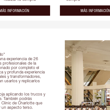
about the
MÁS INFORMACIÓN
MÁS INFORMACIÓ
do"
 una experiencia de 26
s profesionales de la
ionado por completo el
ica y profunda experiencia
ales y transformadores,
 usarlos y replicarlos
ja aplicando los trucos y
je. También podrás
 Clinic de Charlotte que
y un aspecto terso.