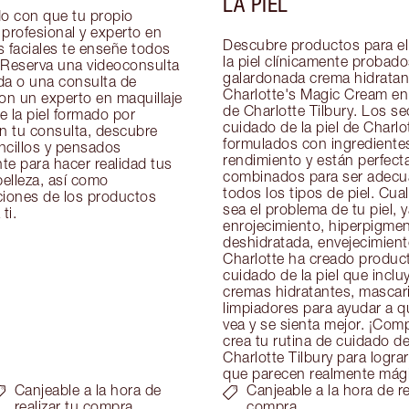
LA PIEL
 con que tu propio 
profesional y experto en 
Descubre productos para el
 faciales te enseñe todos 
la piel clínicamente probado
 Reserva una videoconsulta 
galardonada crema hidratant
da o una consulta de 
Charlotte's Magic Cream en 
on un experto en maquillaje 
de Charlotte Tilbury. Los se
 la piel formado por 
cuidado de la piel de Charlot
n tu consulta, descubre 
formulados con ingredientes
ncillos y pensados 
rendimiento y están perfect
e para hacer realidad tus 
combinados para ser adecu
elleza, así como 
todos los tipos de piel. Cual
ones de los productos 
sea el problema de tu piel, y
ti.
enrojecimiento, hiperpigment
deshidratada, envejecimiento 
Charlotte ha creado product
cuidado de la piel que inclu
cremas hidratantes, mascaril
limpiadores para ayudar a que
vea y se sienta mejor. ¡Comp
crea tu rutina de cuidado de 
Charlotte Tilbury para lograr
que parecen realmente mág
Canjeable a la hora de
Canjeable a la hora de re
realizar tu compra
compra