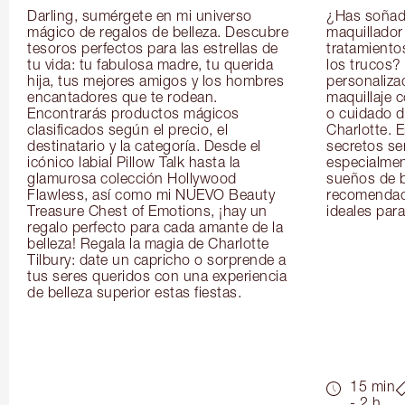
Darling, sumérgete en mi universo 
¿Has soñado
mágico de regalos de belleza. Descubre 
maquillador 
tesoros perfectos para las estrellas de 
tratamientos
tu vida: tu fabulosa madre, tu querida 
los trucos?
hija, tus mejores amigos y los hombres 
personaliza
encantadores que te rodean. 
maquillaje c
Encontrarás productos mágicos 
o cuidado de
clasificados según el precio, el 
Charlotte. E
destinatario y la categoría. Desde el 
secretos se
icónico labial Pillow Talk hasta la 
especialment
glamurosa colección Hollywood 
sueños de b
Flawless, así como mi NUEVO Beauty 
recomendaci
Treasure Chest of Emotions, ¡hay un 
ideales para 
regalo perfecto para cada amante de la 
belleza! Regala la magia de Charlotte 
Tilbury: date un capricho o sorprende a 
tus seres queridos con una experiencia 
de belleza superior estas fiestas.
15 min
- 2 h