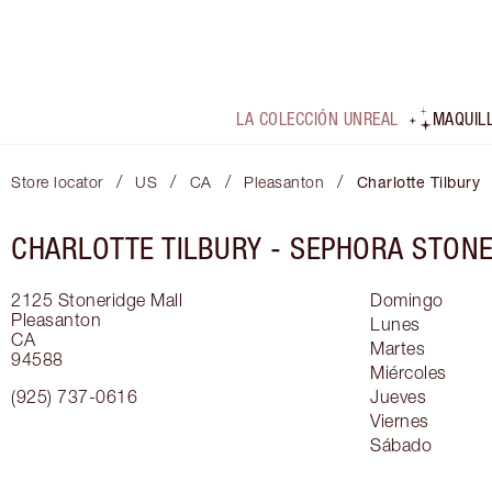
LA COLECCIÓN UNREAL
MAQUIL
/
/
/
/
Store locator
US
CA
Pleasanton
Charlotte Tilbury
CHARLOTTE TILBURY -
SEPHORA STONE
2125 Stoneridge Mall
Domingo
Pleasanton
Lunes
CA
Martes
94588
Miércoles
(925) 737-0616
Jueves
Viernes
Sábado