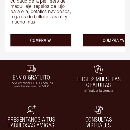
cuidado de la piel, sets de 
maquillaje, regalos de lujo 
para ella, detalles navideños, 
regalos de belleza para él y 
mucho más.
COMPRA YA
COMPRA YA
ENVÍO GRATUITO
ELIGE 2 MUESTRAS
Envío estándar GRATIS con los
GRATUITAS
pedidos de más de 59 €
al finalizar la compra
PRESÉNTANOS A TUS
CONSULTAS
FABULOSAS AMIGAS
VIRTUALES