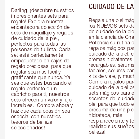
CUIDADO DE LA P
Darling, ¡descubre nuestros 
impresionantes sets para 
Regala una piel mágic
regalo! Explora nuestra 
los NUEVOS sets de re
encantadora colección de 
de cuidado de la piel 
sets de maquillaje y regalos 
en la ciencia de Charlot
de cuidado de la piel, 
Potencia su rutina con
perfectos para todas las 
regalos mágicos para e
personas de tu lista. Cada 
cuidado de la piel, co
set está perfectamente 
cremas hidratantes 
empaquetado en cajas de 
recargables, sérums 
regalo preciosas, para que 
faciales, sérums para o
regalar sea más fácil y 
kits de viaje, ¡y mucho
gratificante que nunca. Ya 
Compra regalos para el
sea que estés buscando el 
cuidado de la piel para 
regalo perfecto o un 
sets mágicos para ella 
capricho para ti, nuestros 
secretos del cuidado d
sets ofrecen un valor y lujo 
piel para que todo el 
increíbles. ¡Compra ahora y 
presuma de una piel 
haz que cada ocasión sea 
hidratada, más 
especial con nuestros 
resplandeciente y tersa
tesoros de belleza 
realidad sus sueños de
seleccionados!
belleza!