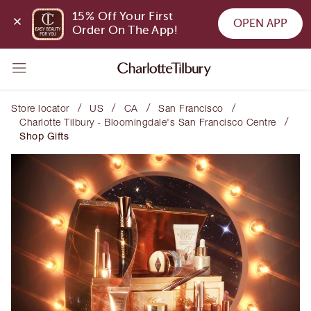
15% Off Your First 
OPEN APP
Order On The App!
/
/
/
/
Store locator
US
CA
San Francisco
/
Charlotte Tilbury - Bloomingdale's San Francisco Centre
Shop Gifts