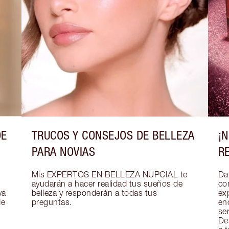
DE
TRUCOS Y CONSEJOS DE BELLEZA
¡
PARA NOVIAS
R
Mis EXPERTOS EN BELLEZA NUPCIAL te 
Dar
ayudarán a hacer realidad tus sueños de 
co
a 
belleza y responderán a todas tus 
exp
e 
preguntas.
en
se
De