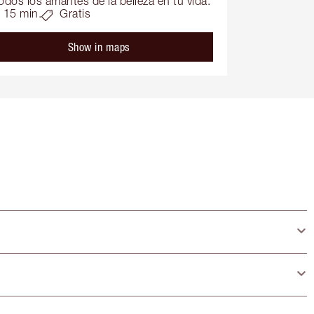
odos los amantes de la belleza en tu vida.
15 min.
Gratis
Show in maps