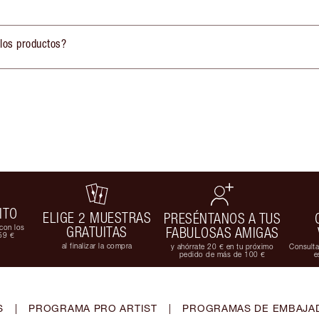
 los productos?
ITO
ELIGE 2 MUESTRAS
PRESÉNTANOS A TUS
con los
GRATUITAS
FABULOSAS AMIGAS
59 €
al finalizar la compra
y ahórrate 20 € en tu próximo
Consulta
pedido de más de 100 €
e
S
|
PROGRAMA PRO ARTIST
|
PROGRAMAS DE EMBAJAD