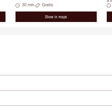
a t
30 min.
Gratis
Show in maps