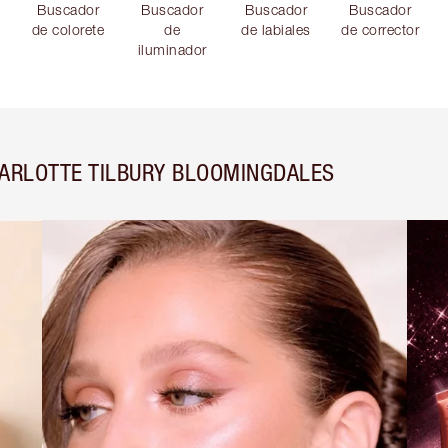
Buscador
Buscador
Buscador
Buscador
de colorete
de
de labiales
de corrector
iluminador
HARLOTTE TILBURY BLOOMINGDALES