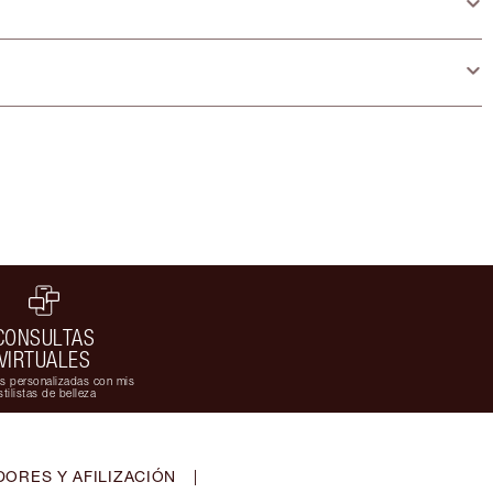
CONSULTAS
VIRTUALES
s personalizadas con mis
stilistas de belleza
ORES Y AFILIZACIÓN
|