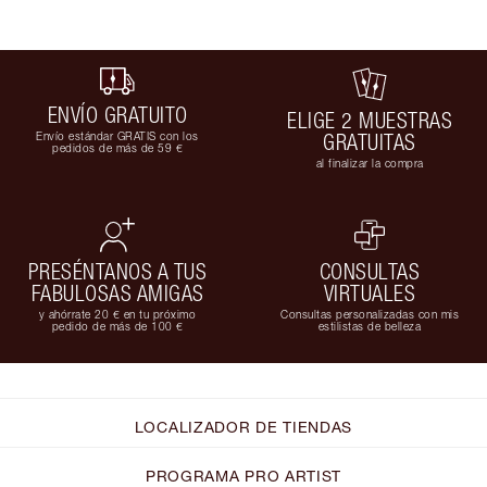
ENVÍO GRATUITO
ELIGE 2 MUESTRAS
Envío estándar GRATIS con los
GRATUITAS
pedidos de más de 59 €
al finalizar la compra
PRESÉNTANOS A TUS
CONSULTAS
FABULOSAS AMIGAS
VIRTUALES
y ahórrate 20 € en tu próximo
Consultas personalizadas con mis
pedido de más de 100 €
estilistas de belleza
LOCALIZADOR DE TIENDAS
PROGRAMA PRO ARTIST