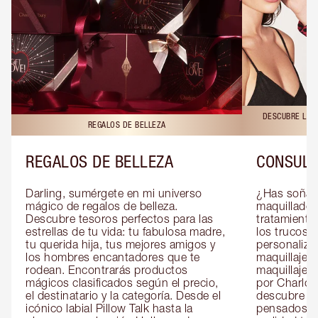
DESCUBRE LAS 
REGALOS DE BELLEZA
REGALOS DE BELLEZA
CONSULT
Darling, sumérgete en mi universo 
¿Has soñado
mágico de regalos de belleza. 
maquillador 
Descubre tesoros perfectos para las 
tratamientos
estrellas de tu vida: tu fabulosa madre, 
los trucos?
tu querida hija, tus mejores amigos y 
personaliza
los hombres encantadores que te 
maquillaje c
rodean. Encontrarás productos 
maquillaje o
mágicos clasificados según el precio, 
por Charlott
el destinatario y la categoría. Desde el 
descubre sec
icónico labial Pillow Talk hasta la 
pensados es