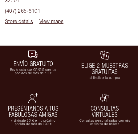
32701
(407) 265-6101
Store details
View maps
ENVÍO GRATUITO
ELIGE 2 MUESTRAS
Envío estándar GRATIS con los
GRATUITAS
pedidos de más de 59 €
al finalizar la compra
PRESÉNTANOS A TUS
CONSULTAS
FABULOSAS AMIGAS
VIRTUALES
y ahórrate 20 € en tu próximo
Consultas personalizadas con mis
pedido de más de 100 €
estilistas de belleza