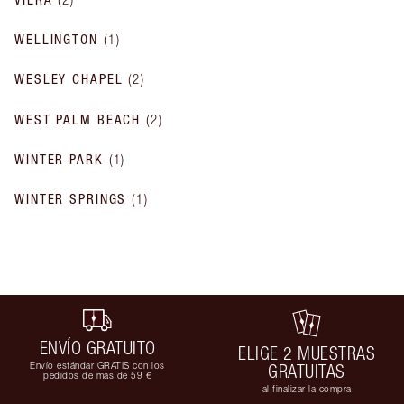
WELLINGTON
(
1
)
WESLEY CHAPEL
(
2
)
WEST PALM BEACH
(
2
)
WINTER PARK
(
1
)
WINTER SPRINGS
(
1
)
ENVÍO GRATUITO
ELIGE 2 MUESTRAS
Envío estándar GRATIS con los
GRATUITAS
pedidos de más de 59 €
al finalizar la compra