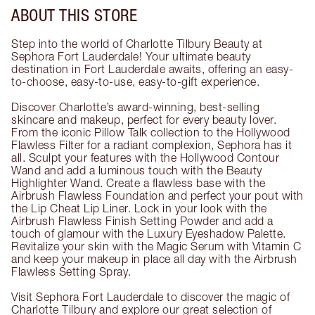
ABOUT THIS STORE
Step into the world of Charlotte Tilbury Beauty at
Sephora Fort Lauderdale! Your ultimate beauty
destination in Fort Lauderdale awaits, offering an easy-
to-choose, easy-to-use, easy-to-gift experience.
Discover Charlotte’s award-winning, best-selling
skincare and makeup, perfect for every beauty lover.
From the iconic Pillow Talk collection to the Hollywood
Flawless Filter for a radiant complexion, Sephora has it
all. Sculpt your features with the Hollywood Contour
Wand and add a luminous touch with the Beauty
Highlighter Wand. Create a flawless base with the
Airbrush Flawless Foundation and perfect your pout with
the Lip Cheat Lip Liner. Lock in your look with the
Airbrush Flawless Finish Setting Powder and add a
touch of glamour with the Luxury Eyeshadow Palette.
Revitalize your skin with the Magic Serum with Vitamin C
and keep your makeup in place all day with the Airbrush
Flawless Setting Spray.
Visit Sephora Fort Lauderdale to discover the magic of
Charlotte Tilbury and explore our great selection of