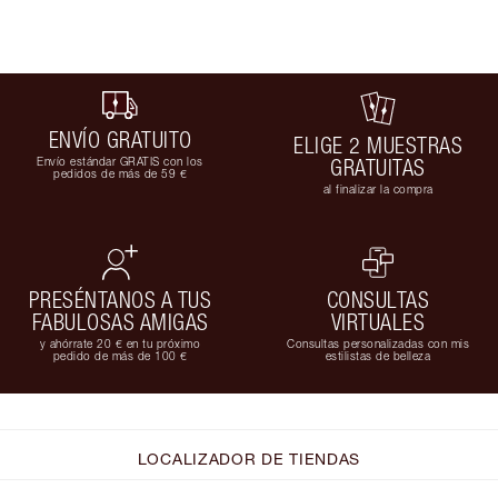
ENVÍO GRATUITO
ELIGE 2 MUESTRAS
Envío estándar GRATIS con los
GRATUITAS
pedidos de más de 59 €
al finalizar la compra
PRESÉNTANOS A TUS
CONSULTAS
FABULOSAS AMIGAS
VIRTUALES
y ahórrate 20 € en tu próximo
Consultas personalizadas con mis
pedido de más de 100 €
estilistas de belleza
LOCALIZADOR DE TIENDAS