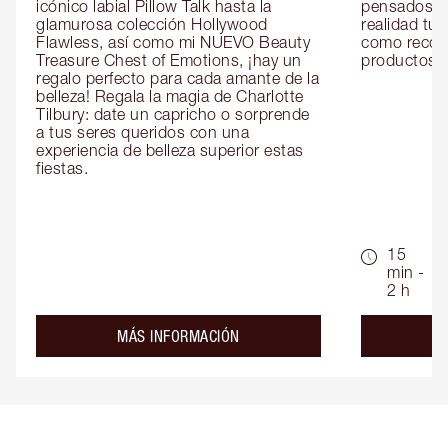
icónico labial Pillow Talk hasta la 
pensados es
glamurosa colección Hollywood 
realidad tus
Flawless, así como mi NUEVO Beauty 
como recom
Treasure Chest of Emotions, ¡hay un 
productos id
regalo perfecto para cada amante de la 
belleza! Regala la magia de Charlotte 
Tilbury: date un capricho o sorprende 
a tus seres queridos con una 
experiencia de belleza superior estas 
fiestas.
15
min -
2 h
about the
MÁS INFORMACIÓN