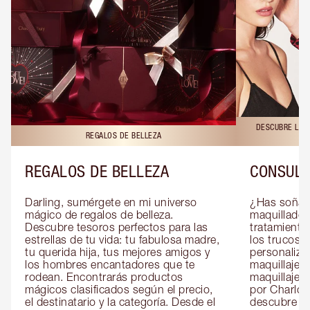
DESCUBRE LAS 
REGALOS DE BELLEZA
REGALOS DE BELLEZA
CONSULT
Darling, sumérgete en mi universo 
¿Has soñado
mágico de regalos de belleza. 
maquillador 
Descubre tesoros perfectos para las 
tratamientos
estrellas de tu vida: tu fabulosa madre, 
los trucos?
tu querida hija, tus mejores amigos y 
personaliza
los hombres encantadores que te 
maquillaje c
rodean. Encontrarás productos 
maquillaje o
mágicos clasificados según el precio, 
por Charlott
el destinatario y la categoría. Desde el 
descubre sec