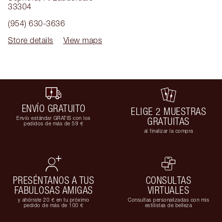
33304
(954) 630-3636
Store details
View maps
ENVÍO GRATUITO
ELIGE 2 MUESTRAS
Envío estándar GRATIS con los
GRATUITAS
pedidos de más de 59 €
al finalizar la compra
PRESÉNTANOS A TUS
CONSULTAS
FABULOSAS AMIGAS
VIRTUALES
y ahórrate 20 € en tu próximo
Consultas personalizadas con mis
pedido de más de 100 €
estilistas de belleza