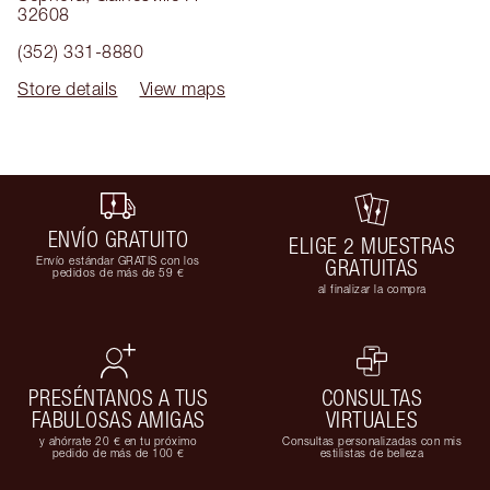
32608
(352) 331-8880
Store details
View maps
ENVÍO GRATUITO
ELIGE 2 MUESTRAS
Envío estándar GRATIS con los
GRATUITAS
pedidos de más de 59 €
al finalizar la compra
PRESÉNTANOS A TUS
CONSULTAS
FABULOSAS AMIGAS
VIRTUALES
y ahórrate 20 € en tu próximo
Consultas personalizadas con mis
pedido de más de 100 €
estilistas de belleza