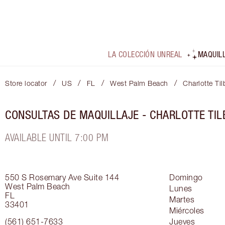
LA COLECCIÓN UNREAL
MAQUIL
/
/
/
/
Store locator
US
FL
West Palm Beach
Charlotte Ti
CONSULTAS DE MAQUILLAJE - CHARLOTTE TIL
AVAILABLE UNTIL 7:00 PM
550 S Rosemary Ave
Suite 144
Domingo
West Palm Beach
Lunes
FL
Martes
33401
Miércoles
(561) 651-7633
Jueves