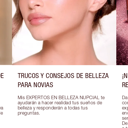
DE
TRUCOS Y CONSEJOS DE BELLEZA
¡
PARA NOVIAS
R
Mis EXPERTOS EN BELLEZA NUPCIAL te 
Dar
ayudarán a hacer realidad tus sueños de 
co
a 
belleza y responderán a todas tus 
exp
e 
preguntas.
en
se
De