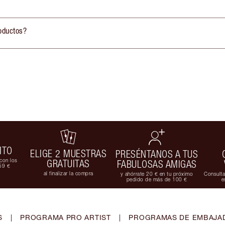
oductos?
ITO
ELIGE 2 MUESTRAS
PRESÉNTANOS A TUS
con los
GRATUITAS
FABULOSAS AMIGAS
59 €
al finalizar la compra
y ahórrate 20 € en tu próximo
Consulta
pedido de más de 100 €
e
S
|
PROGRAMA PRO ARTIST
|
PROGRAMAS DE EMBAJAD