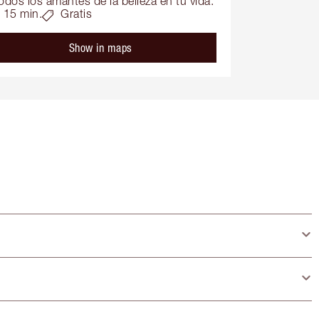
odos los amantes de la belleza en tu vida.
15 min.
Gratis
Show in maps