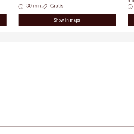
a t
30 min.
Gratis
Show in maps