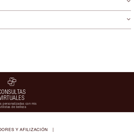
CONSULTAS
VIRTUALES
s personalizadas con mis
stilistas de belleza
ORES Y AFILIZACIÓN
|