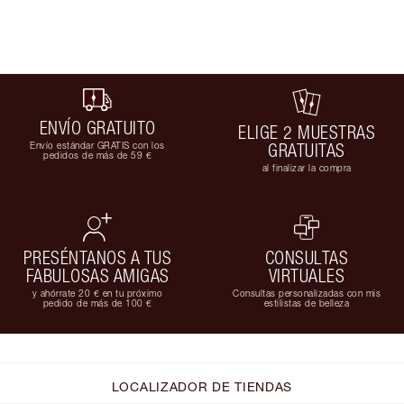
ENVÍO GRATUITO
ELIGE 2 MUESTRAS
Envío estándar GRATIS con los
GRATUITAS
pedidos de más de 59 €
al finalizar la compra
PRESÉNTANOS A TUS
CONSULTAS
FABULOSAS AMIGAS
VIRTUALES
y ahórrate 20 € en tu próximo
Consultas personalizadas con mis
pedido de más de 100 €
estilistas de belleza
LOCALIZADOR DE TIENDAS