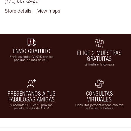
(770) 887-2429
Store details
View maps
ENVÍO GRATUITO
ELIGE 2 MUESTRAS
Envío estándar GRATIS con los
GRATUITAS
pedidos de más de 59 €
al finalizar la compra
PRESÉNTANOS A TUS
CONSULTAS
FABULOSAS AMIGAS
VIRTUALES
y ahórrate 20 € en tu próximo
Consultas personalizadas con mis
pedido de más de 100 €
estilistas de belleza