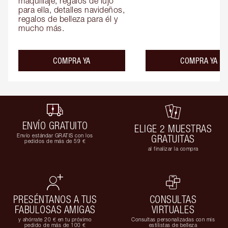
maquillaje, regalos de lujo 
para ella, detalles navideños, 
regalos de belleza para él y 
mucho más.
COMPRA YA
COMPRA YA
ENVÍO GRATUITO
ELIGE 2 MUESTRAS
Envío estándar GRATIS con los
GRATUITAS
pedidos de más de 59 €
al finalizar la compra
PRESÉNTANOS A TUS
CONSULTAS
FABULOSAS AMIGAS
VIRTUALES
y ahórrate 20 € en tu próximo
Consultas personalizadas con mis
pedido de más de 100 €
estilistas de belleza