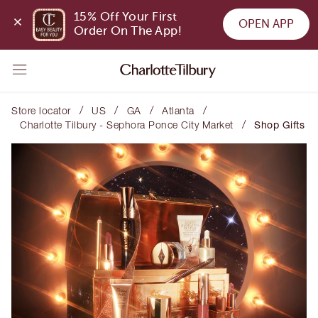
15% Off Your First 
OPEN APP
Order On The App!
/
/
/
/
Store locator
US
GA
Atlanta
/
Charlotte Tilbury - Sephora Ponce City Market
Shop Gifts