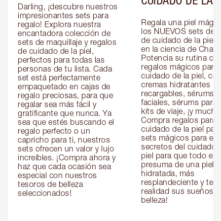
Darling, ¡descubre nuestros 
impresionantes sets para 
Regala una piel mágic
regalo! Explora nuestra 
los NUEVOS sets de re
encantadora colección de 
de cuidado de la piel 
sets de maquillaje y regalos 
en la ciencia de Charlot
de cuidado de la piel, 
Potencia su rutina con
perfectos para todas las 
regalos mágicos para e
personas de tu lista. Cada 
cuidado de la piel, co
set está perfectamente 
cremas hidratantes 
empaquetado en cajas de 
recargables, sérums 
regalo preciosas, para que 
faciales, sérums para o
regalar sea más fácil y 
kits de viaje, ¡y mucho
gratificante que nunca. Ya 
Compra regalos para el
sea que estés buscando el 
cuidado de la piel para 
regalo perfecto o un 
sets mágicos para ella 
capricho para ti, nuestros 
secretos del cuidado d
sets ofrecen un valor y lujo 
piel para que todo el 
increíbles. ¡Compra ahora y 
presuma de una piel 
haz que cada ocasión sea 
hidratada, más 
especial con nuestros 
resplandeciente y tersa
tesoros de belleza 
realidad sus sueños de
seleccionados!
belleza!