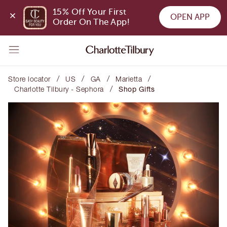
15% Off Your First 
OPEN APP
Order On The App!
/
/
/
/
Store locator
US
GA
Marietta
/
Charlotte Tilbury - Sephora
Shop Gifts