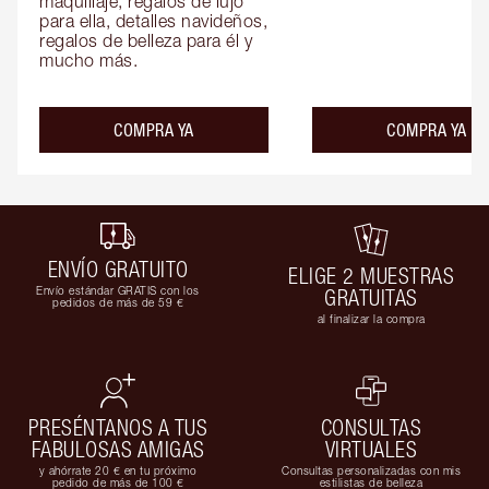
maquillaje, regalos de lujo 
para ella, detalles navideños, 
regalos de belleza para él y 
mucho más.
COMPRA YA
COMPRA YA
ENVÍO GRATUITO
ELIGE 2 MUESTRAS
Envío estándar GRATIS con los
GRATUITAS
pedidos de más de 59 €
al finalizar la compra
PRESÉNTANOS A TUS
CONSULTAS
FABULOSAS AMIGAS
VIRTUALES
y ahórrate 20 € en tu próximo
Consultas personalizadas con mis
pedido de más de 100 €
estilistas de belleza