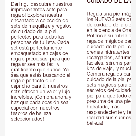
Darling, ¡descubre nuestros 
impresionantes sets para 
Regala una piel mágic
regalo! Explora nuestra 
los NUEVOS sets de re
encantadora colección de 
de cuidado de la piel 
sets de maquillaje y regalos 
en la ciencia de Charlot
de cuidado de la piel, 
Potencia su rutina con
perfectos para todas las 
regalos mágicos para e
personas de tu lista. Cada 
cuidado de la piel, co
set está perfectamente 
cremas hidratantes 
empaquetado en cajas de 
recargables, sérums 
regalo preciosas, para que 
faciales, sérums para o
regalar sea más fácil y 
kits de viaje, ¡y mucho
gratificante que nunca. Ya 
Compra regalos para el
sea que estés buscando el 
cuidado de la piel para 
regalo perfecto o un 
sets mágicos para ella 
capricho para ti, nuestros 
secretos del cuidado d
sets ofrecen un valor y lujo 
piel para que todo el 
increíbles. ¡Compra ahora y 
presuma de una piel 
haz que cada ocasión sea 
hidratada, más 
especial con nuestros 
resplandeciente y tersa
tesoros de belleza 
realidad sus sueños de
seleccionados!
belleza!