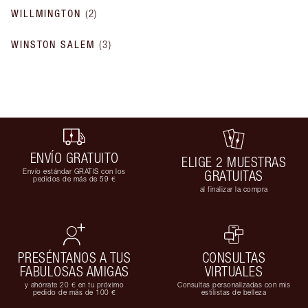
WILLMINGTON
(
2
)
WINSTON SALEM
(
3
)
ENVÍO GRATUITO
ELIGE 2 MUESTRAS
Envío estándar GRATIS con los
GRATUITAS
pedidos de más de 59 €
al finalizar la compra
PRESÉNTANOS A TUS
CONSULTAS
FABULOSAS AMIGAS
VIRTUALES
y ahórrate 20 € en tu próximo
Consultas personalizadas con mis
pedido de más de 100 €
estilistas de belleza