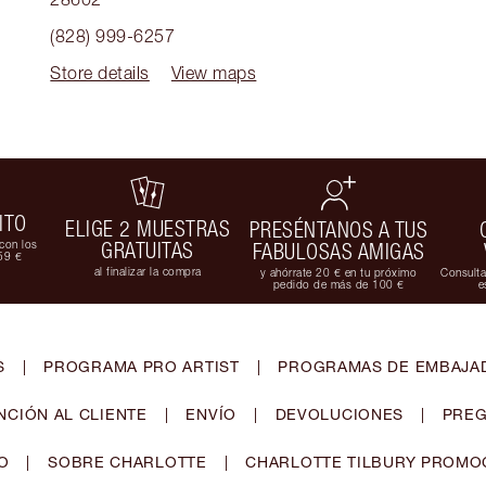
(828) 999-6257
Store details
View maps
ITO
ELIGE 2 MUESTRAS
PRESÉNTANOS A TUS
con los
GRATUITAS
FABULOSAS AMIGAS
59 €
al finalizar la compra
y ahórrate 20 € en tu próximo
Consulta
pedido de más de 100 €
e
S
|
PROGRAMA PRO ARTIST
|
PROGRAMAS DE EMBAJAD
NCIÓN AL CLIENTE
|
ENVÍO
|
DEVOLUCIONES
|
PREG
O
|
SOBRE CHARLOTTE
|
CHARLOTTE TILBURY PROMO