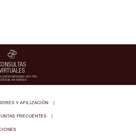
CONSULTAS
VIRTUALES
s personalizadas con mis
stilistas de belleza
ORES Y AFILIZACIÓN
|
UNTAS FRECUENTES
|
CIONES