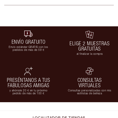
ENVÍO GRATUITO
ELIGE 2 MUESTRAS
Envío estándar GRATIS con los
GRATUITAS
pedidos de más de 59 €
al finalizar la compra
PRESÉNTANOS A TUS
CONSULTAS
FABULOSAS AMIGAS
VIRTUALES
y ahórrate 20 € en tu próximo
Consultas personalizadas con mis
pedido de más de 100 €
estilistas de belleza
LOCALIZADOR DE TIENDAS