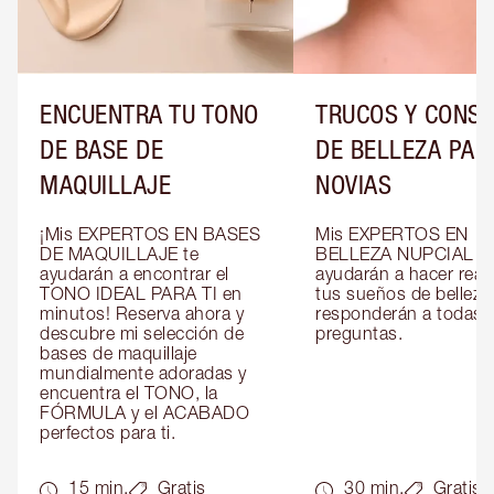
ENCUENTRA TU TONO
TRUCOS Y CONS
DE BASE DE
DE BELLEZA PAR
MAQUILLAJE
NOVIAS
¡Mis EXPERTOS EN BASES 
Mis EXPERTOS EN 
DE MAQUILLAJE te 
BELLEZA NUPCIAL te 
ayudarán a encontrar el 
ayudarán a hacer reali
TONO IDEAL PARA TI en 
tus sueños de belleza 
minutos! Reserva ahora y 
responderán a todas t
descubre mi selección de 
preguntas.
bases de maquillaje 
mundialmente adoradas y 
encuentra el TONO, la 
FÓRMULA y el ACABADO 
perfectos para ti.
15 min.
Gratis
30 min.
Gratis