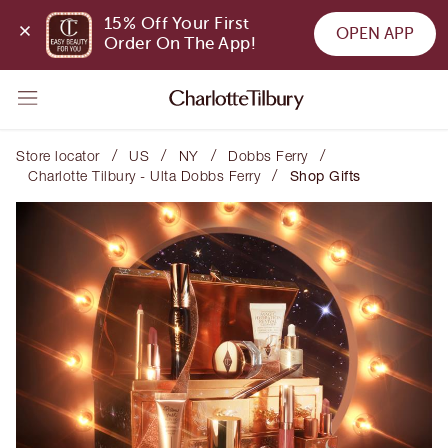
15% Off Your First 
OPEN APP
Order On The App!
/
/
/
/
Store locator
US
NY
Dobbs Ferry
/
Charlotte Tilbury - Ulta Dobbs Ferry
Shop Gifts