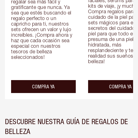
faciales, sérums para o
regalar sea más fácil y 
kits de viaje, ¡y mucho
gratificante que nunca. Ya 
Compra regalos para el
sea que estés buscando el 
cuidado de la piel para 
regalo perfecto o un 
sets mágicos para ella 
capricho para ti, nuestros 
secretos del cuidado d
sets ofrecen un valor y lujo 
piel para que todo el 
increíbles. ¡Compra ahora y 
presuma de una piel 
haz que cada ocasión sea 
hidratada, más 
especial con nuestros 
resplandeciente y tersa
tesoros de belleza 
realidad sus sueños de
seleccionados!
belleza!
COMPRA YA
COMPRA YA
DESCUBRE NUESTRA GUÍA DE REGALOS DE
BELLEZA