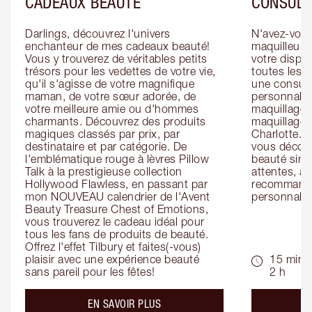
CADEAUX BEAUTÉ
CONSULT
Darlings, découvrez l'univers 
N'avez-vous 
enchanteur de mes cadeaux beauté! 
maquilleur o
Vous y trouverez de véritables petits 
votre dispos
trésors pour les vedettes de votre vie, 
toutes les f
qu'il s'agisse de votre magnifique 
une consulta
maman, de votre sœur adorée, de 
personnalis
votre meilleure amie ou d'hommes 
maquillage 
charmants. Découvrez des produits 
maquillage 
magiques classés par prix, par 
Charlotte. L
destinataire et par catégorie. De 
vous découv
l'emblématique rouge à lèvres Pillow 
beauté simp
Talk à la prestigieuse collection 
attentes, ai
Hollywood Flawless, en passant par 
recommandat
mon NOUVEAU calendrier de l'Avent 
personnalis
Beauty Treasure Chest of Emotions, 
vous trouverez le cadeau idéal pour 
tous les fans de produits de beauté. 
Offrez l'effet Tilbury et faites(-vous) 
plaisir avec une expérience beauté 
15 min -
sans pareil pour les fêtes!
2 h
about the
EN SAVOIR PLUS