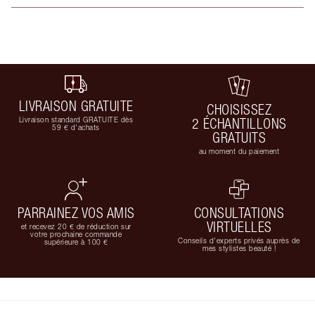
LIVRAISON GRATUITE
CHOISISSEZ
Livraison standard GRATUITE dès
2 ÉCHANTILLONS
59 € d'achats
GRATUITS
au moment du paiement
PARRAINEZ VOS AMIS
CONSULTATIONS
VIRTUELLES
et recevez 20 € de réduction sur
votre prochaine commande
Conseils d'experts privés auprès de
supérieure à 100 €
mes stylistes beauté !