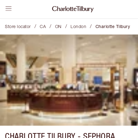
/
/
/
/
Store locator
CA
ON
London
Charlotte Tilbury
CHARLOTTE TILBURY -
SEPHORA