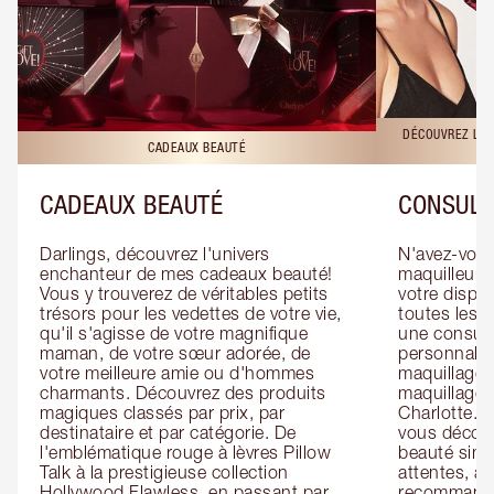
DÉCOUVREZ LES
CADEAUX BEAUTÉ
CADEAUX BEAUTÉ
CONSULT
Darlings, découvrez l'univers 
N'avez-vous 
enchanteur de mes cadeaux beauté! 
maquilleur o
Vous y trouverez de véritables petits 
votre dispos
trésors pour les vedettes de votre vie, 
toutes les f
qu'il s'agisse de votre magnifique 
une consulta
maman, de votre sœur adorée, de 
personnalis
votre meilleure amie ou d'hommes 
maquillage 
charmants. Découvrez des produits 
maquillage 
magiques classés par prix, par 
Charlotte. L
destinataire et par catégorie. De 
vous découv
l'emblématique rouge à lèvres Pillow 
beauté simp
Talk à la prestigieuse collection 
attentes, ai
Hollywood Flawless, en passant par 
recommandat