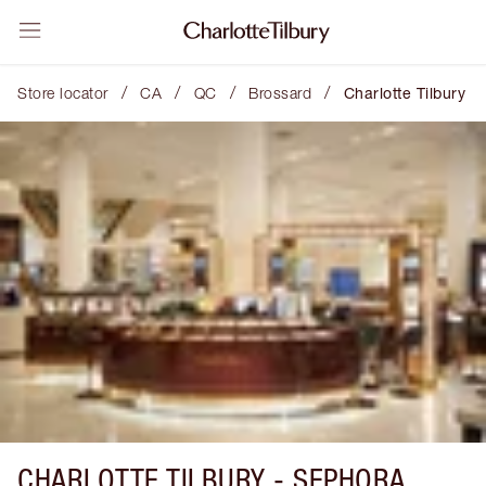
/
/
/
/
Store locator
CA
QC
Brossard
Charlotte Tilbury
CHARLOTTE TILBURY -
SEPHORA