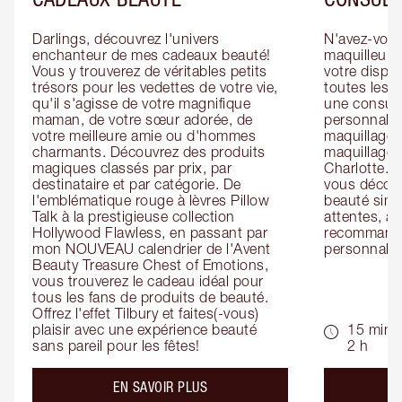
Darlings, découvrez l'univers 
N'avez-vous 
enchanteur de mes cadeaux beauté! 
maquilleur o
Vous y trouverez de véritables petits 
votre dispos
trésors pour les vedettes de votre vie, 
toutes les f
qu'il s'agisse de votre magnifique 
une consulta
maman, de votre sœur adorée, de 
personnalis
votre meilleure amie ou d'hommes 
maquillage 
charmants. Découvrez des produits 
maquillage 
magiques classés par prix, par 
Charlotte. L
destinataire et par catégorie. De 
vous découv
l'emblématique rouge à lèvres Pillow 
beauté simp
Talk à la prestigieuse collection 
attentes, ai
Hollywood Flawless, en passant par 
recommandat
mon NOUVEAU calendrier de l'Avent 
personnalis
Beauty Treasure Chest of Emotions, 
vous trouverez le cadeau idéal pour 
tous les fans de produits de beauté. 
Offrez l'effet Tilbury et faites(-vous) 
plaisir avec une expérience beauté 
15 min -
sans pareil pour les fêtes!
2 h
about the
EN SAVOIR PLUS