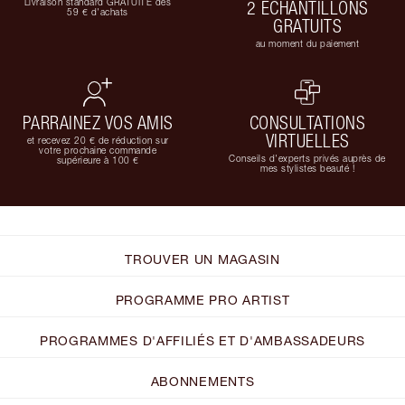
Livraison standard GRATUITE dès
2 ÉCHANTILLONS
59 € d'achats
GRATUITS
au moment du paiement
PARRAINEZ VOS AMIS
CONSULTATIONS
VIRTUELLES
et recevez 20 € de réduction sur
votre prochaine commande
Conseils d'experts privés auprès de
supérieure à 100 €
mes stylistes beauté !
TROUVER UN MAGASIN
PROGRAMME PRO ARTIST
PROGRAMMES D'AFFILIÉS ET D'AMBASSADEURS
ABONNEMENTS